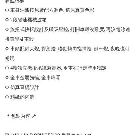
底盤結構

⚙ 車身油漆按原廠配方調色, 還原真實色彩

⚙ 2段變速機械波箱

⚙ 旋扭式快拆設計及磁吸燈控, 打開車殼沒難度, 再沒電線連
接電變及車殼

⚙ 車頭配備大燈, 探射燈, 聯動轉向指揮燈, 倒車燈, 夜晚也可
暢玩

⚙ 4輪獨立懸掛系統避震器, 令車在行走時更穩定

⚙ 全車金屬齒輪, 全車啤零

⚙ 仿真直橋設計

⚙ 精緻的內飾

📍 包裝內容 📍
