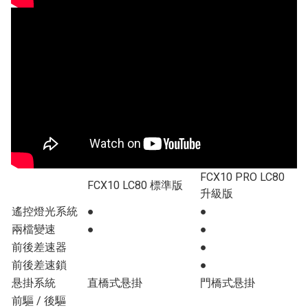
FCX10 PRO LC80
FCX10 LC80 標準版
升級版
遙控燈光系統
●
●
兩檔變速
●
●
前後差速器
●
前後差速鎖
●
悬掛系統
直橋式悬掛
門橋式悬掛
前驅 / 後驅