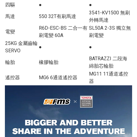
四驅
●
●
3541-KV1500 無刷
馬達
550 32T有刷馬達
外轉馬達
R6D-ESC-BS 二合一有
SL50A 2-3S 獨立無
電變
刷電變 60A
刷電變
25KG 金屬齒輪
●
●
SERVO
BATRAZZI 二段海
輪胎
橡膠輪胎
綿胎芯輪胎
MG11 11通道遙控
遙控器
MG6 6通道遙控器
器