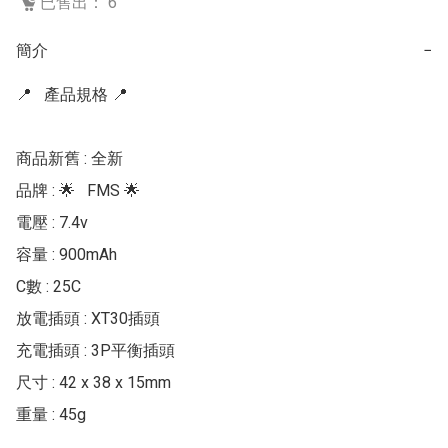
已售出： 6
簡介
−
📍   產品規格 📍  

商品新舊 : 全新

品牌 : 🌟   FMS 🌟  

電壓 : 7.4v

容量 : 900mAh

C數 : 25C

放電插頭 : XT30插頭

充電插頭 : 3P平衡插頭

尺寸 : 42 x 38 x 15mm

重量 : 45g
