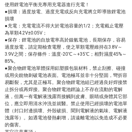
使用鋰電池平衡充專用充電器進行充電！
●損壞：過度放電、過度充電或反向充電將立即導致鋰電池
損壞
●充電：充電電流不得大於電池容量的1/2；充電截止電壓
為單顆4.2V±0.05V；
●保存：鋰電池的自放電率高於鎳氫電池，長期保存，容易
過度放電，請定期檢查電壓，使之單顆電壓維持在3.8V～
3.9V之間；保存條件：溫度-20℃～+35℃；相對濕度45%～
85%。
●聚合物鋰電池單體採用鋁塑膜包裝材料，禁止刮擦、碰撞
或用尖銳物刺破電池表面。電池極耳並非十分堅固，彎折容
易斷裂，尤其是正極耳。聚合物鋰電池組已經過良好焊接禁
止拆分或再焊接。聚合物鋰電池鋰論上不存在流動的電解
液，但萬一有電解液洩露而接觸到皮膚、眼睛或身體其它部
位，應立即用清水沖洗並就醫。禁止使用已經損壞的電池單
體（封口封邊損壞、外殼破損、聞到電解液的氣味、電解液
洩露等）。如遇電池發熱劇增，請遠離電池以免造成不必要
的傷害。
其它注意事項：