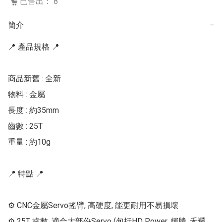
已售出： 8
簡介
−
📍 產品規格 📍

商品新舊 : 全新

物料 : 金屬

長度 : 約35mm

齒數 : 25T

重量 : 約10g

📍 特點 📍

⚙ CNC金屬Servo搖臂, 高硬度, 能更耐用不易損壞

⚙ 25T 齒數, 適合大部份Servo (包括HD Power, 輝勝, 禾斕