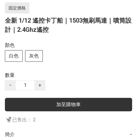
固定價格
全新 1/12 遙控卡丁船｜1503無刷馬達｜噴筒設
計｜2.4Ghz遙控
顏色
白色
灰色
數量
−
+
加至購物車
已售出： 2
簡介
−