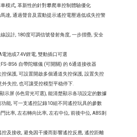
攀車模式, 革新性的針對攀爬車控制體驗優化

動馬達, 通過聲音及震動提示遙控電壓過低或失控警
線設計, 180度可調信號發射角度, 一步摺疊, 安全
A電池或7.4V鋰電, 雙動插口可選

FS-BS6 自帶陀螺儀 (可開關) 的 6通道接收器

FE 失控保護, 可設置開啟多個通道失控保護, 設置失控
意外失控, 也可讓受控模型平稳停下.

D顯示屏 (6色背光可選), 能清楚顯示各項設定的數據

憶功能, 可一支遙控記錄10組不同遙控玩具的參數

門比率, 左右轉向比率, 左右中位, 前後中位, ABS剎
hz 遙控及接收, 避免因干擾而影響遙控反應, 遙控距離