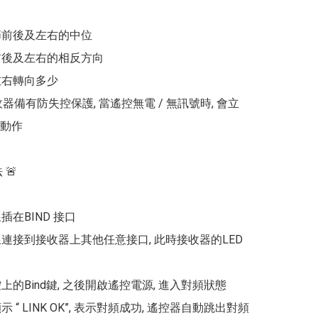
節前後及左右的中位

前後及左右的相反方向

左右轉向多少

 接收器備有防失控保護, 當遙控無電 / 無訊號時, 會立
動作

🚨

插在BIND 接口

源線連接到接收器上其他任意接口, 此時接收器的LED
控上的Bind鍵, 之後開啟遙控電源, 進入對頻狀態

示 “ LINK OK”, 表示對頻成功, 遙控器自動跳出對頻