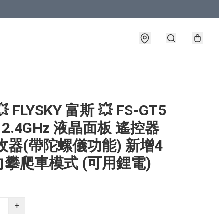
 FLYSKY 富斯 💥 FS-GT5
 2.4GHz 液晶面板 遙控器
收器(帶陀螺儀功能) 新增4
攀爬車模式 (可用鋰電)
+