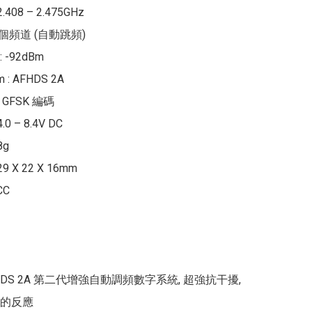
408 – 2.475GHz

35 個頻道 (自動跳頻)

-92dBm

m : AFHDS 2A

: GFSK 編碼

0 – 8.4V DC

g

 X 22 X 16mm

C

HDS 2A 第二代增強自動調頻數字系統, 超強抗干擾, 
的反應
