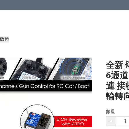
政策
全新 
6通道
連 接
輪轉向
數量
−