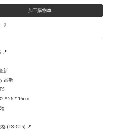
加至購物車
 9
−
📍

全新

ky 富斯

5

 * 25 * 16cm

g

 (FS-GT5) 📍
