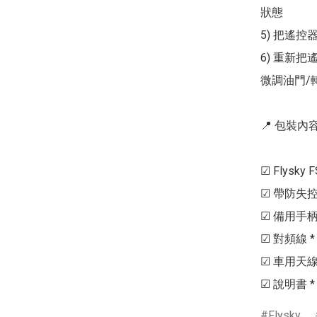
狀態

5) 把遙控
6) 重新把
微調油門/轉
📍 包裝內容 
☑ Flysky 
☑ 帶防失控保護
☑ 備用手柄軟膠
☑ 對頻線 * 1
☑ 車用天線管 
Flysky