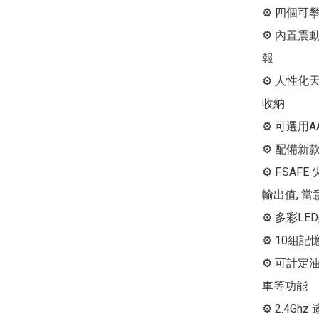
⚙ 四個可
⚙ 內置震
報

⚙ 人性化天
收納

⚙ 可選用A
⚙ 配備新款
⚙ F.SA
輸出值, 當
⚙ 多彩LE
⚙ 10組記
⚙ 可計定油
車等功能

⚙ 2.4G