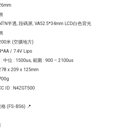
6mm

無

NTN半透, 段碼屏, VA52.5*34mm LCD白色背光

無

200米 (空擴地方)

A / 7.4V Lipo

位 : 1500us, 範圍 : 900 – 2100us

8 x 209 x 125mm

00g

C ID : N4ZGT500

 (FS-BS6) 📍


