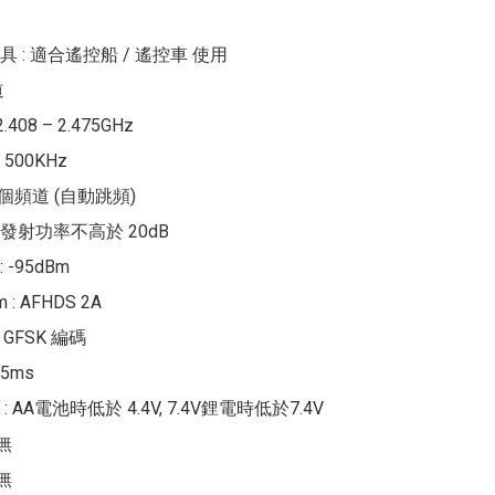
 : 適合遙控船 / 遙控車 使用



408 – 2.475GHz

: 500KHz

35 個頻道 (自動跳頻)

 : 發射功率不高於 20dB

-95dBm

m : AFHDS 2A

: GFSK 編碼

5ms

 AA電池時低於 4.4V, 7.4V鋰電時低於7.4V

無

無
