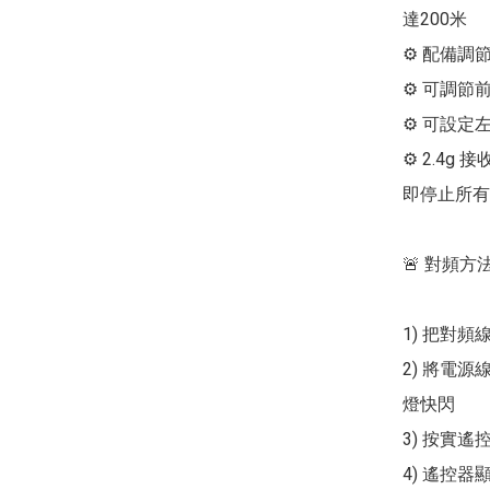
達200米

⚙ 配備調
⚙ 可調節
⚙ 可設定
⚙ 2.4g
即停止所有
🚨 對頻方法 
1) 把對頻線
2) 將電
燈快閃

3) 按實遙
4) 遙控器顯