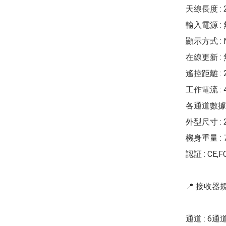
天線長度 : 2
輸入電源 : 
顯示方式 : 
在線更新 : 
遙控距離 : 
工作電流 : 4*A
各通道數據 : 中
外型尺寸 : 27
機身重量 : 7
認証 : CE,FC
📍 接收器規格
通道 : 6通道