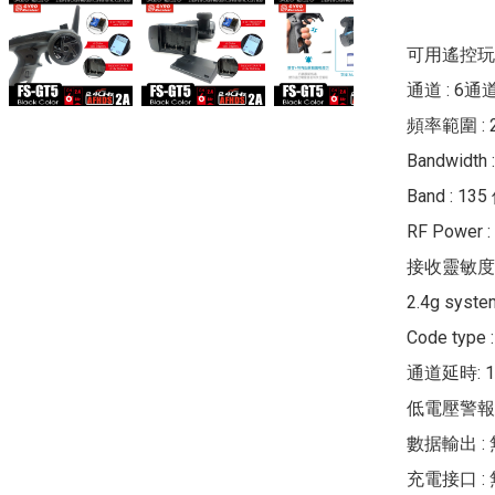
可用遙控玩具
通道 : 6通道
頻率範圍 : 2.
Bandwidth 
Band : 1
RF Power
接收靈敏度: 
2.4g syste
Code type 
通道延時: 1
低電壓警報 :
數据輸出 : 
充電接口 : 