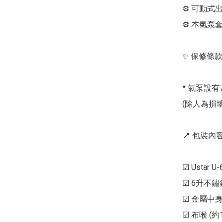
⚙ 可動式
⚙ 本氣泵套
✨ 保修條款 
* 氣泵設有
(除人為損壞
📍 包裝內容 
☑ Ustar U-
☑ 6升不鏽鋼氣
☑ 金屬中身雙
☑ 布喉 (約1.