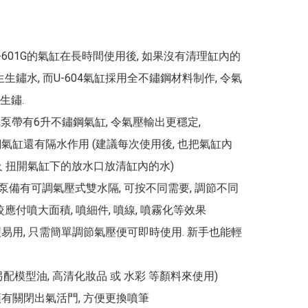
U-601G的氣缸在長時間使用後, 如果沒有清理缸內的
生生鏽水, 而U-604氣缸採用全不鏽鋼材料制作, 令氣
鏽.

4 氣泵帶有6升不鏽鋼氣缸, 令氣壓輸出更穩定,

鋼氣缸還有隔水作用 (建議每次使用後, 也把氣缸內
及 扭開氣缸下的放水口放清缸內的水)

4氣泵備有可調氣壓式雙水隔, 可按不同需要, 調節不同
較應付噴大面積, 噴細件, 噴線, 噴霧化等效果

便易用, 只需簡單調節氣壓便可即時使用. 新手也能輕
配模型油, 高清化妝品 或 水彩 等顏料來使用)

頭有關閉出氣活門, 方便更換噴筆
