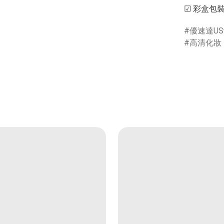
優速達USt
高清化妝