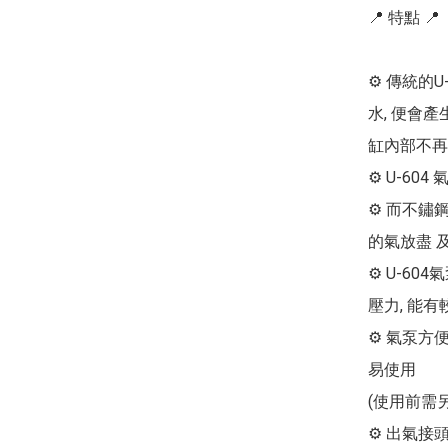
📍 特點 📍

⚙ 傳統的
水, 便會產
缸內部不再生
⚙ U-60
⚙ 而不鏽
的氣放盡 
⚙ U-60
壓力, 能有
⚙ 氣泵方
易使用

(使用前需另
⚙ 出氣接