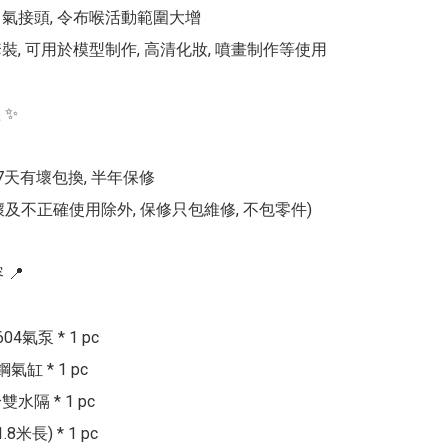
出氣接頭, 令布喉活動範圍大增

裝, 可用於模型制作, 高清化妝, 噴畫制作等使用

✨

7天有壞包換, 半年保修

及不正確使用除外, 保修只包維修, 不包零件)

📍

604氣泵 * 1 pc

缸 * 1 pc

水隔 * 1 pc

8米長) * 1 pc
