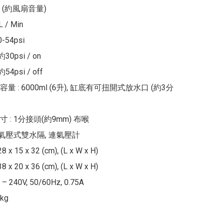
B (約風扇音量)

/ Min

54psi

0psi / on

4psi / off

 : 6000ml (6升), 缸底有可扭開式放水口 (約3分
: 1分接頭(約9mm) 布喉

調氣壓式雙水隔, 連氣壓計

x 15 x 32 (cm), (L x W x H)

x 20 x 36 (cm), (L x W x H)

– 240V, 50/60Hz, 0.75A

kg
