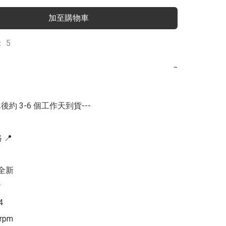
加至購物車
 5
−
後約 3-6 個工作天到貨---

📍

全新





rpm
