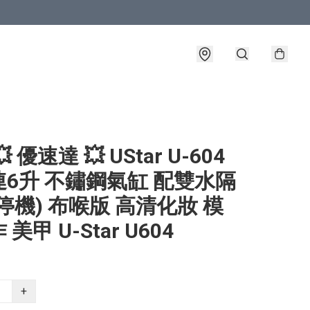
 優速達 💥 UStar U-604
6升 不鏽鋼氣缸 配雙水隔
停機) 布喉版 高清化妝 模
美甲 U-Star U604
+