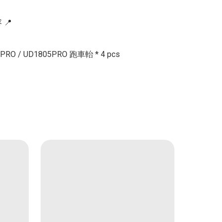
📍

9PRO / UD1805PRO 跑車軩 * 4 pcs