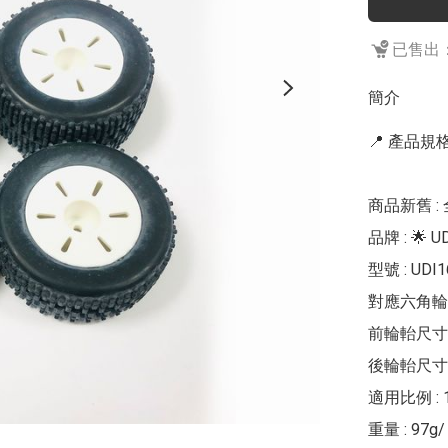
已售出：
簡介
📍 產品規格 
商品新舊 : 
品牌 : 🌟 U
型號 : UDI
對應六角輪座
前輪軩尺寸 : 
後輪軩尺寸 : 
適用比例 : 1:
重量 : 97g/ 