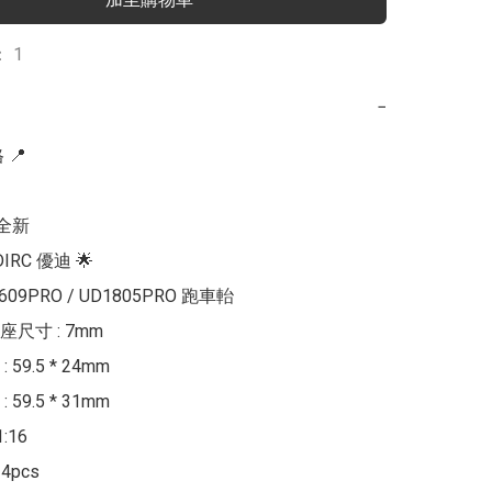
 1
−
📍

全新

DIRC 優迪 🌟

1609PRO / UD1805PRO 跑車軩

尺寸 : 7mm

59.5 * 24mm

59.5 * 31mm

16

4pcs
