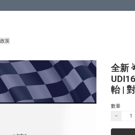
政策
全新 
UDI1
軩 |
數量
−