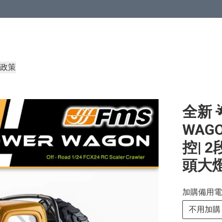
政策
全新 
WAGO
控| 
頭大燈
加購備用電
不用加購