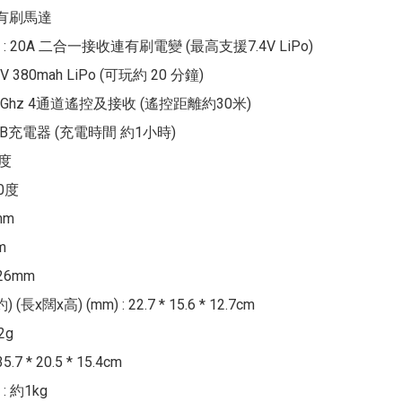
 有刷馬達

 20A 二合一接收連有刷電變 (最高支援7.4V LiPo)

V 380mah LiPo (可玩約 20 分鐘)

.4Ghz 4通道遙控及接收 (遙控距離約30米)

SB充電器 (充電時間 約1小時)

度

0度

m



6mm

(長x闊x高) (mm) : 22.7 * 15.6 * 12.7cm

g

7 * 20.5 * 15.4cm

 約1kg
