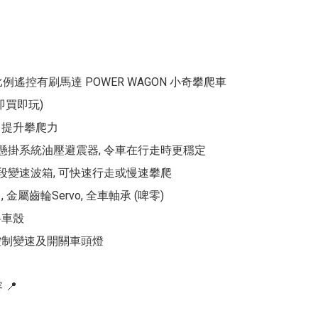
全比例遙控有刷馬達 POWER WAGON 小奇攀爬車 
 即買即玩)

, 提升攀爬力

立懸掛系統油壓避震器, 令車在行走時更穩定

2段變速波箱, 可快速行走或慢速攀爬

 金屬齒輪Servo, 全車軸承 (啤零)

車殼

控制變速及開關車頭燈

📍
