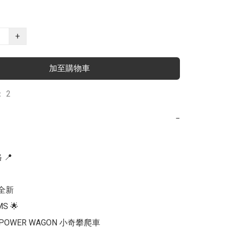
+
加至購物車
 2
−
📍

全新

S 🌟 

4 POWER WAGON 小奇攀爬車
