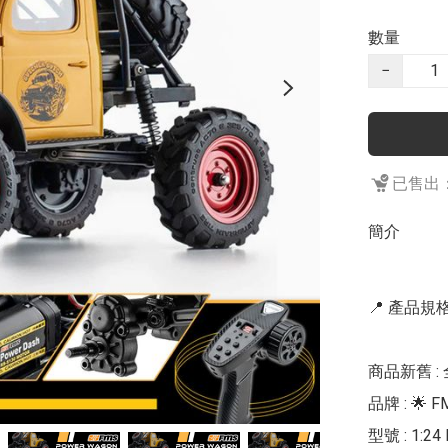
數量
−
已售出：
簡介
📍 產品規格 
商品新舊 : 
品牌 : 🌟 FM
型號 : 1:2