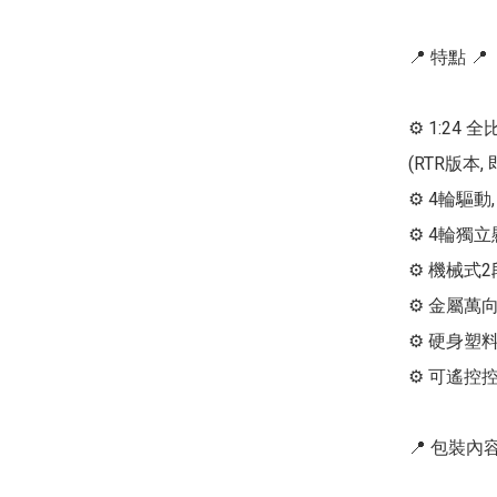
📍 特點 📍

⚙ 1:24 
(RTR版本,
⚙ 4輪驅動
⚙ 4輪獨
⚙ 機械式
⚙ 金屬萬向,
⚙ 硬身塑料
⚙ 可遙控
📍 包裝內容 