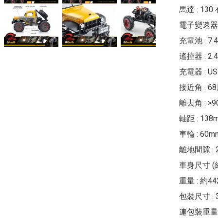
馬達 : 130
電子變速器 :
充電池 : 7.4
遙控器 : 2
充電器 : U
接近角 : 68
離去角 : >9
軸距 : 138m
車輪 : 60mm
離地間隙 : 2
車身尺寸 (約) 
重量 : 約442
包裝尺寸 : 35.
連包裝重量 :