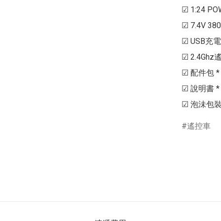
☑ 1:24 P
☑ 7.4V 380
☑ USB充電器 
☑ 2.4Ghz
☑ 配件包 * 
☑ 說明書 * 1
遙控車