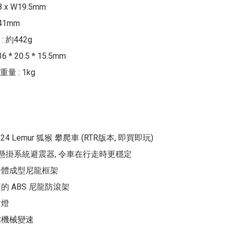
8 x W19.5mm

1mm

 約442g

 * 20.5 * 15.5mm

 : 1kg

CX24 Lemur 狐猴 攀爬車 (RTR版本, 即買即玩)

立懸掛系統避震器, 令車在行走時更穩定

一體成型尼龍框架

的 ABS 尼龍防滾架

燈

機械變速
