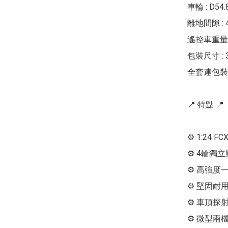
車輪 : D54.
離地間隙 : 4
遙控車重量 :
包裝尺寸 : 36
全套連包裝重量
📍 特點 📍

⚙ 1:24 F
⚙ 4輪獨
⚙ 高強度
⚙ 堅固耐用
⚙ 車頂探射
⚙ 微型兩檔