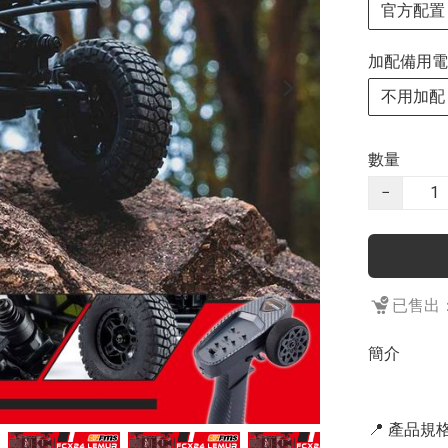
官方配置
加配備用電
不用加配
數量
−
已售出：
簡介
📍 產品規格 