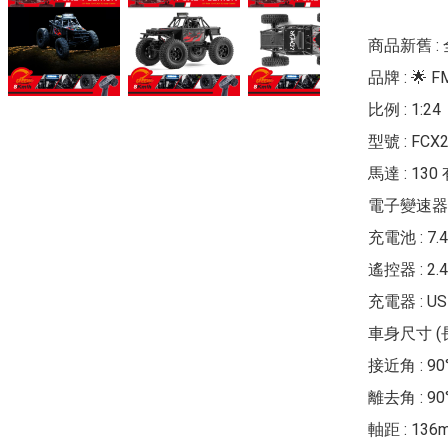
商品新舊 : 
品牌 : 🌟 FM
比例 : 1:24

型號 : FCX
馬達 : 130
電子變速器 :
充電池 : 7.4
遙控器 : 2
充電器 : U
車身尺寸 (長x
接近角 : 90°
離去角 : 90°
軸距 : 136m