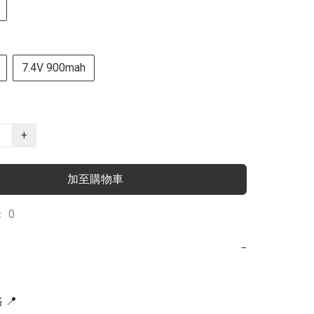
7.4V 900mah
+
加至購物車
 0
−
📍
