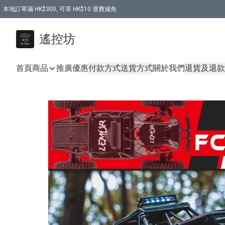
本地訂單滿 HK$300, 可享 HK$10 運費減免
購買 7.6V 6500mah 70C 電池 送 7.6V USB充電器
遙控坊
首頁
商品
推廣優惠
付款方式
送貨方式
關於我們
退貨及退款