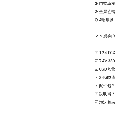
⚙ 門式車橋
⚙ 金屬齒轉
⚙ 4輪驅動

📍 包裝內容 
☑ 1:24 FC
☑ 7.4V 380
☑ USB充電器 
☑ 2.4Ghz
☑ 配件包 * 
☑ 說明書 * 1
☑ 泡沬包裝盒