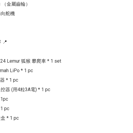
 （金屬齒輪）

向舵機

📍

X24 Lemur 狐猴 攀爬車 * 1 set

mah LiPo * 1 pc

* 1 pc

遙控器 (用4粒3A電) * 1 pc

1pc

 pc

 * 1 pc