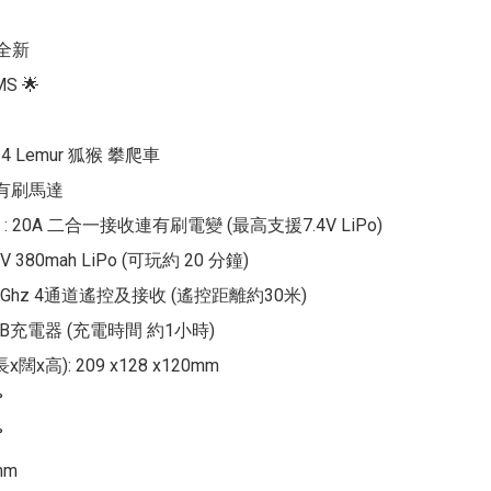
全新

S 🌟 

24 Lemur 狐猴 攀爬車

 有刷馬達

 20A 二合一接收連有刷電變 (最高支援7.4V LiPo)

V 380mah LiPo (可玩約 20 分鐘)

.4Ghz 4通道遙控及接收 (遙控距離約30米)

SB充電器 (充電時間 約1小時)

闊x高): 209 x128 x120mm





m
