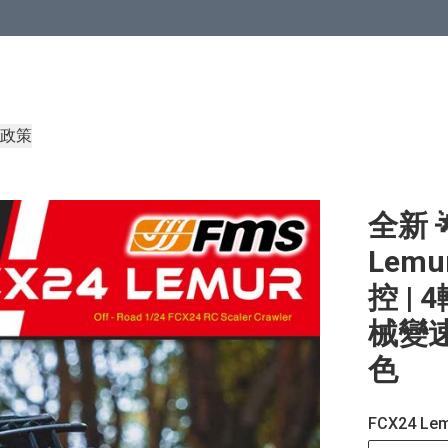
政策
全新 🌟
Lemu
控 | 
械變速
色
FCX24 Le