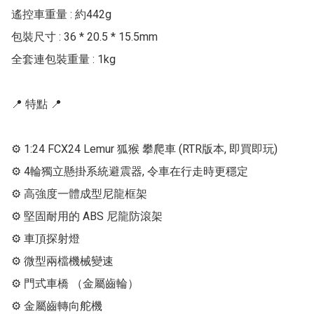
遙控車重量 : 約442g

包裝尺寸 : 36 * 20.5 * 15.5mm

全套連包裝重量 : 1kg

📍 特點 📍

⚙ 1:24 FCX24 Lemur 狐猴 攀爬車 (RTR版本, 即買即玩)

⚙ 4輪獨立懸掛系統避震器, 令車在行走時更穩定

⚙ 高強度一體成型尼龍框架

⚙ 堅固耐用的 ABS 尼龍防滾架

⚙ 車頂探射燈

⚙ 微型兩檔機械變速

⚙ 門式車橋 （金屬齒輪）

⚙ 金屬齒轉向舵機
