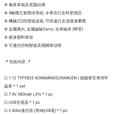
⚙ 像真車箱及底盤結構

⚙ 4輪獨立簧懸掛系統, 令車在行走時更穩定

⚙ 機械式2段變速波箱, 可快速行走或慢速攀爬

⚙ 金屬萬向, 金屬齒輪Servo, 全車軸承 (啤零)

⚙ 硬身塑料車殼

⚙ 可遙控控制變速及開關車頭燈

📍 包裝內容 📍

☑ 1:12 TYPE82E KOMMANDEURWAGEN | 德國軍官專用甲
蟲車 * 1 set

☑ 7.4V 380mah LiPo * 1 pc

☑ USB充電器 * 1 pc

☑ 2.4Ghz遙控器 (用4粒3A電) * 1 pc
