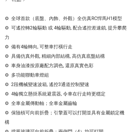
⚙  全球首款（底盤、內飾、外觀）全仿真RC悍馬H1模型

⚙  可遙控轉2輪驅動 或 4輪驅動, 配合遙控差速鎖, 提升攀爬
力

⚙  備有4輪轉向, 可整車打橫行走

⚙  具備仿真外觀, 精細內部結構, 高仿真底盤結構

⚙  車身油漆按原廠配方調色, 還原真實色彩

⚙  多功能聯動車燈組

⚙  2段機械變速波箱, 遙控3通道控制變速

⚙  4輪獨立懸掛系統避震器, 令車在行走時更穩定

⚙  全車金屬傳動軸；全車金屬齒輪

⚙  保險槓可向前折疊；引擎蓋可以打開並具有金屬鎖定機
構

⚙  擋風玻璃可向前折疊；兩側門（4）均可打開
