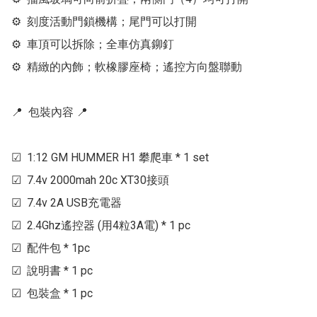
⚙  刻度活動門鎖機構；尾門可以打開

⚙  車頂可以拆除；全車仿真鉚釘

⚙  精緻的內飾；軟橡膠座椅；遙控方向盤聯動

📍  包裝內容 📍 

☑  1:12 GM HUMMER H1 攀爬車 * 1 set

☑  7.4v 2000mah 20c XT30接頭

☑  7.4v 2A USB充電器

☑  2.4Ghz遙控器 (用4粒3A電) * 1 pc

☑  配件包 * 1pc

☑  說明書 * 1 pc

☑  包裝盒 * 1 pc