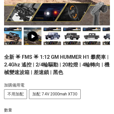
全新 🌟 FMS 🌟 1:12 GM HUMMER H1 攀爬車 |
2.4Ghz 遙控 | 2/4輪驅動 | 20粒燈 | 4輪轉向 | 機
械變速波箱 | 差速鎖 | 黑色
加購備用電
不用加配
加配 7.4V 2000mah XT30
數量