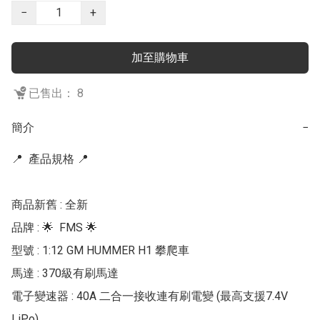
−
+
加至購物車
已售出： 8
簡介
−
📍  產品規格 📍 

商品新舊 : 全新

品牌 : 🌟  FMS 🌟 

型號 : 1:12 GM HUMMER H1 攀爬車

馬達 : 370級有刷馬達

電子變速器 : 40A 二合一接收連有刷電變 (最高支援7.4V 
LiPo)
