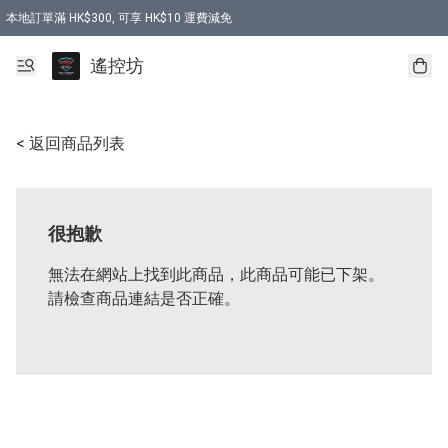
本地訂單滿 HK$300, 可享 HK$10 運費減免
購買 7.6V 6500mah 70C 電池 送 7.6V USB充電器
遙控坊
< 返回商品列表
很抱歉
無法在網站上找到此商品，此商品可能已下架。
請檢查商品連結是否正確。