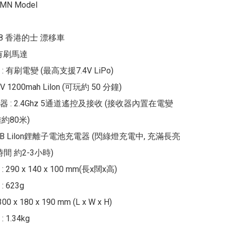
MN Model

38 香港的士 漂移車

0有刷馬達

 有刷電變 (最高支援7.4V LiPo)

V 1200mah Lilon (可玩約 50 分鐘)

 : 2.4Ghz 5通道遙控及接收 (接收器內置在電變
約80米)

USB Lilon鋰離子電池充電器 (閃綠燈充電中, 充滿長亮
間 約2-3小時)

290 x 140 x 100 mm(長x闊x高)

623g

 x 180 x 190 mm (L x W x H)

1.34kg
