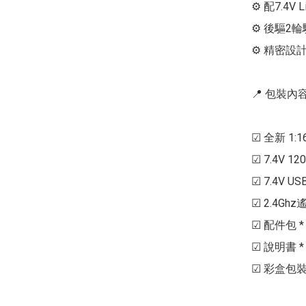
⚙ 配7.4V 
⚙ 後驅2輪
⚙ 精密設計的
📍 包裝內容 
☑ 全新 1:1
☑ 7.4V 1200
☑ 7.4V US
☑ 2.4Ghz
☑ 配件包 * 
☑ 說明書 * 1