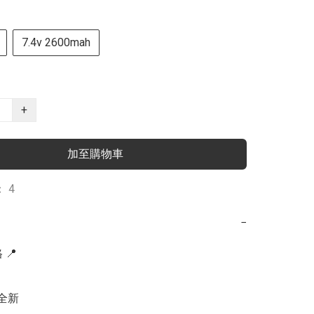
7.4v 2600mah
+
加至購物車
 4
−
📍

全新
