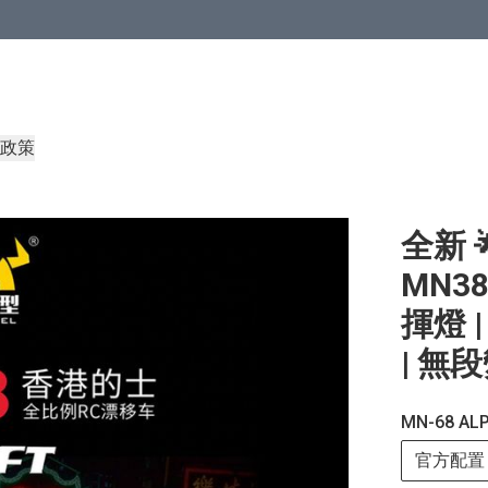
政策
全新 
MN3
揮燈 |
| 無段
MN-68 A
官方配置