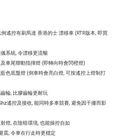
 全比例遙控有刷馬達 香港的士 漂移車 (RTR版本, 即買
儀系統, 令漂移更流暢

頭及車尾聯動指揮燈 (即轉向時會閃橙燈)

底藍色底盤燈 (倒車時會亮白燈, 可按遙控上燈制打
齒輪, 比膠齒輪更耐玩

.4Ghz遙控及接收, 能同時多車競賽, 避免因干擾而影
射燈, 在陰暗環境, 也能操控自如

避震, 令車在行走時更穩定
