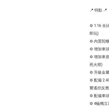
📍 特點 📍

⚙ 1:16
即玩)

⚙ 內置陀螺
⚙ 增加車
⚙ 增加車
死火燈)

⚙ 升級金屬
⚙ 配備 2
響遙控反應

⚙ 配備車頭
⚙ 4輪獨立