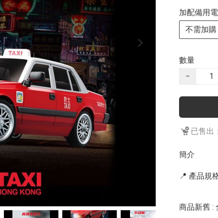
加配備用電
不需加購
數量
−
已售出：
簡介
📍 產品規格 
商品新舊 : 