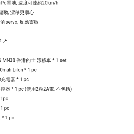
LiPo電池, 速度可達約20km/h

驅動, 漂移更順心

servo, 反應靈敏

📍

6 MN38 香港的士 漂移車 * 1 set

mah LiIon * 1 pc

B充電器 * 1 pc

遙控器 * 1 pc (使用2粒2A電, 不包括)

1pc

 pc
