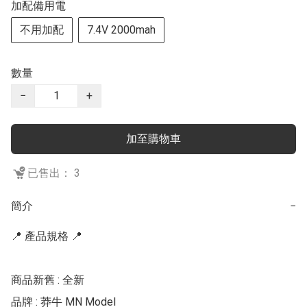
加配備用電
不用加配
7.4V 2000mah
數量
−
+
加至購物車
已售出： 3
簡介
−
📍 產品規格 📍

商品新舊 : 全新

品牌 : 莽牛 MN Model
