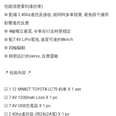
也能清楚看到遙控車)

⚙ 配備 2.4Ghz遙控及接收, 能同時多車競賽, 避免因干擾而
影響遙控反應

⚙ 4輪獨立避震, 令車在行走時更穩定

⚙ 配7.4V LiPo電池, 速度可達約8km/h

⚙ 四輪驅動

⚙ 精密設計的servo, 反應靈敏

📍 包裝內容 📍

☑ 1:12 MN82T TOYOTA LC79 鈎車 X 1 set

☑ 7.4V 1200mah LiIon X 1 pc

☑ 7.4V USB充電器 X 1 pc

☑ 2.4Ghz遙控器 (用2粒2A電) X 1 pc
