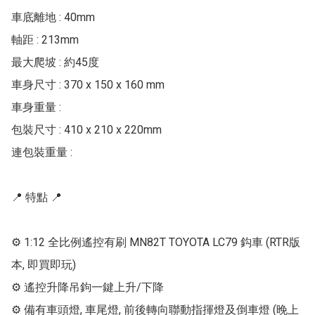
車底離地 : 40mm

軸距 : 213mm

最大爬坡 : 約45度

車身尺寸 : 370 x 150 x 160 mm

車身重量 : 

包裝尺寸 : 410 x 210 x 220mm

連包裝重量 : 

📍 特點 📍

⚙ 1:12 全比例遙控有刷 MN82T TOYOTA LC79 鈎車 (RTR版
本, 即買即玩)

⚙ 遙控升降吊鉤一鍵上升/下降

⚙ 備有車頭燈, 車尾燈, 前後轉向聯動指揮燈及倒車燈 (晚上