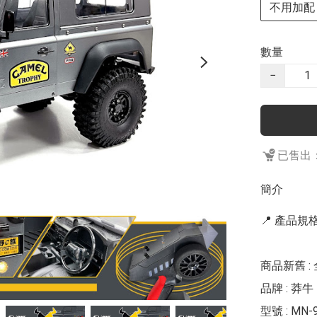
不用加配
數量
−
已售出：
簡介
📍 產品規格 
商品新舊 : 
品牌 : 莽牛 
型號 : MN-9