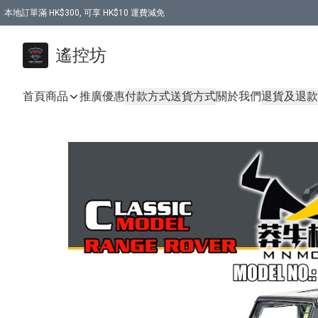
本地訂單滿 HK$300, 可享 HK$10 運費減免
購買 7.6V 6500mah 70C 電池 送 7.6V USB充電器
遙控坊
首頁
商品
推廣優惠
付款方式
送貨方式
關於我們
退貨及退款