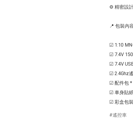
⚙ 精密設計的
📍 包裝內容 
☑ 1:10 M
☑ 7.4V 1500
☑ 7.4V US
☑ 2.4Ghz遙
☑ 配件包 * 
☑ 車身貼紙 *
遙控車