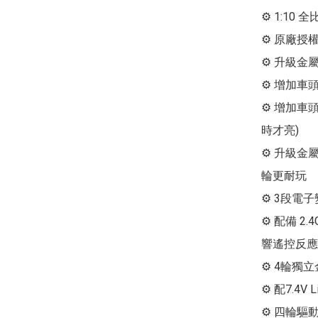
⚙ 1:10
⚙ 原廠授權
⚙ 升級金屬
⚙ 增加車
⚙ 增加車
時才亮)

⚙ 升級金
輪更耐玩

⚙ 3段電子
⚙ 配備 2
響遙控反應

⚙ 4輪獨
⚙ 配7.4V 
⚙ 四輪驅動