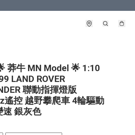
 莽牛 MN Model 🌟 1:10
99 LAND ROVER
ENDER 聯動指揮燈版
Ghz遙控 越野攀爬車 4輪驅動
變速 銀灰色