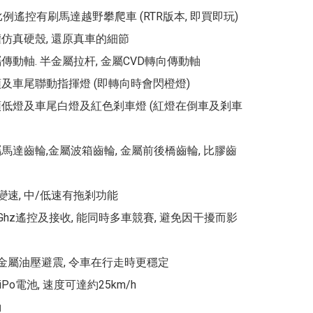
 全比例遙控有刷馬達越野攀爬車 (RTR版本, 即買即玩)

仿真硬殼, 還原真車的細節

傳動軸. 半金屬拉杆, 金屬CVD轉向傳動軸

頭及車尾聯動指揮燈 (即轉向時會閃橙燈)

頭低燈及車尾白燈及紅色剎車燈 (紅燈在倒車及剎車
屬馬達齒輪,金屬波箱齒輪, 金屬前後橋齒輪, 比膠齒
變速, 中/低速有拖剎功能

.4Ghz遙控及接收, 能同時多車競賽, 避免因干擾而影
立金屬油壓避震, 令車在行走時更穩定

LiPo電池, 速度可達約25km/h


