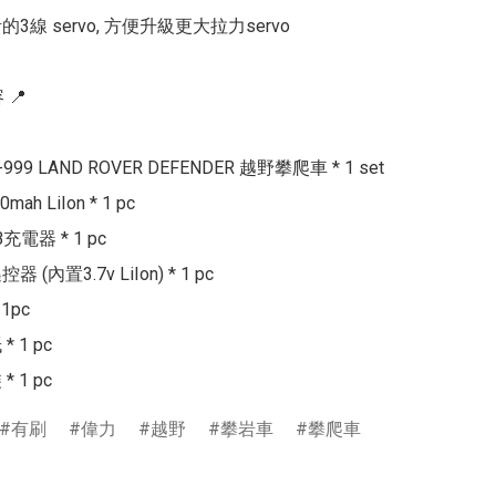
3線 servo, 方便升級更大拉力servo

📍

N-999 LAND ROVER DEFENDER 越野攀爬車 * 1 set

mah LiIon * 1 pc

B充電器 * 1 pc

控器 (內置3.7v LiIon) * 1 pc

1pc

 1 pc

有刷
偉力
越野
攀岩車
攀爬車