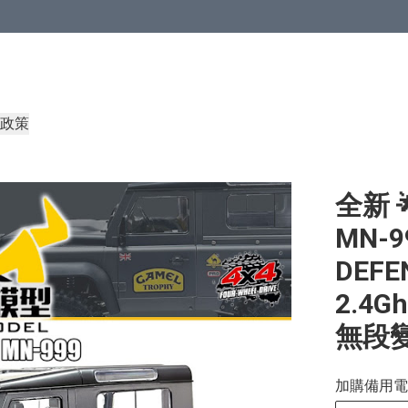
政策
全新 
MN-9
DEF
2.4
無段
加購備用電