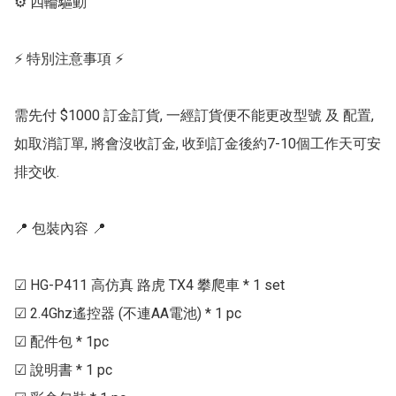
⚙ 四輪驅動

⚡ 特別注意事項 ⚡

需先付 $1000 訂金訂貨, 一經訂貨便不能更改型號 及 配置, 
如取消訂單, 將會沒收訂金, 收到訂金後約7-10個工作天可安
排交收.

📍 包裝內容 📍

☑ HG-P411 高仿真 路虎 TX4 攀爬車 * 1 set

☑ 2.4Ghz遙控器 (不連AA電池) * 1 pc

☑ 配件包 * 1pc

☑ 說明書 * 1 pc
