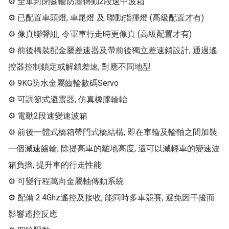
⚙ 全車封閉齒輪防塵傳動2段速中波箱

⚙ 已配置車頭燈, 車尾燈 及 聯動指揮燈 (高級配置才有)

⚙ 像真聯聲組, 令軍車行走時更像真 (高級配置才有)

⚙ 前後橋裝配金屬差速器及帶前後獨立差速鎖設計, 通過遙
控器控制鎖定或解鎖差速, 對應不同地型

⚙ 9KG防水金屬齒輪數碼Servo

⚙ 可調節式避震器, 仿真橡膠輪軩

⚙ 電動2段速變速波箱

⚙ 前後一體式橋箱帶門式橋結構, 即在車輪及輪軸之間加裝
一個減速齒輪, 除提高車的離地高度, 還可以減輕車的變速波
箱負擔, 提升車的行走性能

⚙ 可變行程萬向金屬軸傳動系統

⚙ 配備 2.4Ghz遙控及接收, 能同時多車競賽, 避免因干擾而
影響遙控反應
