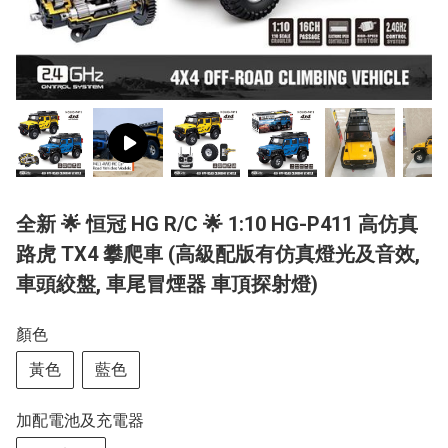
全新 🌟 恒冠 HG R/C 🌟 1:10 HG-P411 高仿真
路虎 TX4 攀爬車 (高級配版有仿真燈光及音效,
車頭絞盤, 車尾冒煙器 車頂探射燈)
顏色
黃色
藍色
加配電池及充電器