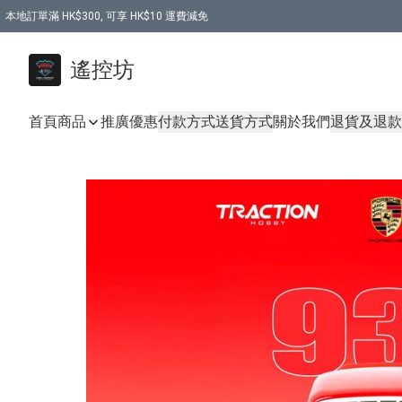
本地訂單滿 HK$300, 可享 HK$10 運費減免
購買 7.6V 6500mah 70C 電池 送 7.6V USB充電器
遙控坊
首頁
商品
推廣優惠
付款方式
送貨方式
關於我們
退貨及退款