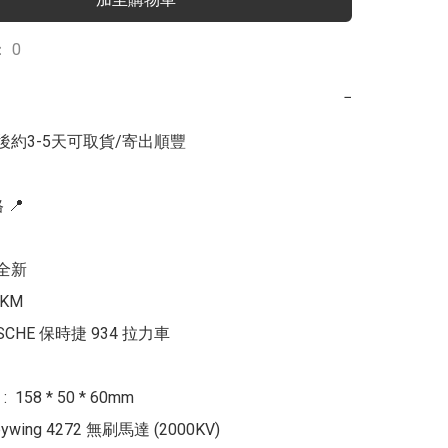
 0
−
後約3-5天可取貨/寄出順豐

📍

全新

KM

SCHE 保時捷 934 拉力車

158 * 50 * 60mm

ywing 4272 無刷馬達 (2000KV)
