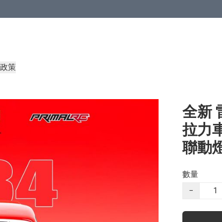
政策
全新 雷
拉力車 
聯動燈
數量
−