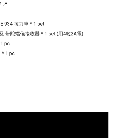
📍

 934 拉力車 * 1 set

 及 帶陀螺儀接收器 * 1 set (用4粒2A電)

 pc

 1 pc