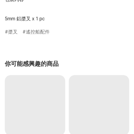
5mm 鋁槳叉 x 1 pc 
槳叉
遙控船配件
你可能感興趣的商品