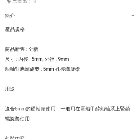
已售出： 0
簡介
−
產品規格 

商品新舊 : 全新  

尺寸 : 內徑 : 5mm, 外徑 : 9mm 

船軸對應螺旋槳 : 5mm 孔徑螺旋槳 

用途

適合5mm的硬軸頭使用，一般用在電船甲醇船軸系上緊鎖
螺旋槳使用 

包裝內容 
