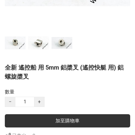
全新 遙控船 用 5mm 鋁槳叉 (遙控快艇 用) 鋁
螺旋槳叉
數量
−
+
加至購物車