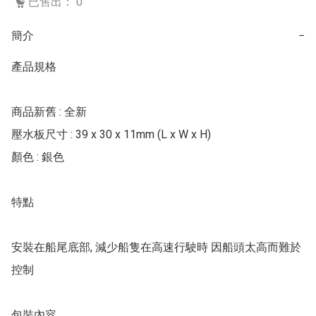
已售出： 0
簡介
−
產品規格 

商品新舊 : 全新 

壓水板尺寸 : 39 x 30 x 11mm (L x W x H)

顏色 : 銀色 

特點 

安裝在船尾底部, 減少船隻在高速行駛時 因船頭太高而難於
控制

包裝內容 
