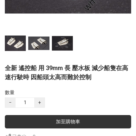
全新 遙控船 用 39mm 長 壓水板 減少船隻在高
速行駛時 因船頭太高而難於控制
數量
−
+
加至購物車