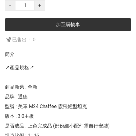
−
+
加至購物車
已售出： 0
簡介
−
📍產品規格📍

商品新舊 : 全新

品牌 : 通德

型號 : 美軍 M24 Chaffee 霞飛輕型坦克

版本 : 3.0主板

是否成品 : 上色完成品 (部份細小配件需自行安裝)

坦克比例 : 1 : 16
