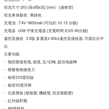
坦克尺寸 (約) (長x闊x高) (mm) :  (連炮管)

坦克車身顏色 : 軍綠色

充電池 : 7.4V 1800mah (可玩約 10-15 分鐘)

充電器 : USB 平衡充電器 (充電時間 約30-40分鐘)

遙控及接收 : 3.0版 多通道2.4Ghz遙控及接收器, 可調左右中
位

主要功能 : 

-	無段變速前進, 後退, 左/右轉, 超信地旋轉

-	模擬發炮後座力

-	炮塔320度回旋

-	炮管30度升降

-	仿真聲效 (發炮聲, 機槍聲, 坦克發動聲)

-	紅外線對戰

-	BB彈發射
