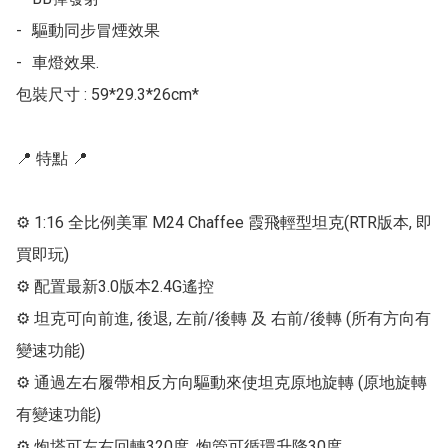
-	驅動同步冒煙效果

-	車燈效果. 

包裝尺寸 : 59*29.3*26cm*

📍 特點 📍

⚙ 1:16 全比例美軍 M24 Chaffee 霞飛輕型坦克(RTR版本, 即
買即玩)

⚙ 配置最新3.0版本2.4G遙控

⚙ 坦克可向前進, 後退, 左前/後轉 及 右前/後轉 (所有方向有
變速功能)

⚙ 通過左右履帶相反方向驅動來使坦克原地旋轉 (原地旋轉
有變速功能)

⚙ 炮塔可左右回轉320度, 炮管可循環升降30度
