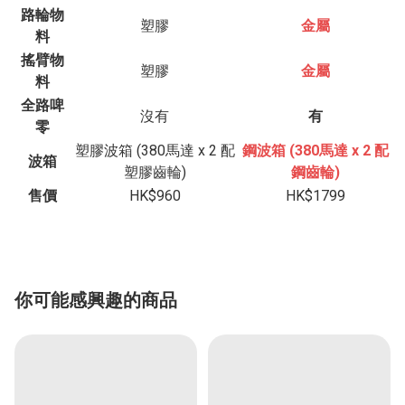
路輪物
塑膠
金屬
料
搖臂物
塑膠
金屬
料
全路啤
沒有
有
零
塑膠波箱 (380馬達 x 2 配
鋼波箱 (380馬達 x 2 配
波箱
塑膠齒輪)
鋼齒輪)
售價
HK$960
HK$1799
你可能感興趣的商品