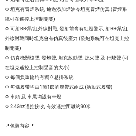
⚙ 坦克有冒煙系統, 通過添加煙油令坦克冒煙仿真 (冒煙系
統可在遙控上控制開關)

⚙ 可射BB彈/紅外線對戰, 發射前會有紅燈警示, 射BB彈/紅
外線對戰同時坦克會有仿真後座力 (發炮系統可在坦克上控
制開關)

⚙ 仿真機關槍聲, 發炮聲, 坦克啟動聲, 熄火聲 及 行駛聲 (可
在坦克遙控上控制聲音的大小)

⚙ 每個負重輪均有獨立悬掛系統

⚙ 每條履帶均由1節1節的履帶式組成 (活動式履帶)

⚙ 車頭 及 車尾均設有車燈

⚙ 2.4Ghz遙控接收, 有效遙控距離約80米

📍包裝內容📍
