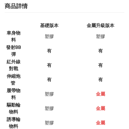
商品詳情
基礎版本
金屬升級版本
車身物
塑膠
塑膠
料
發射BB
有
有
彈
紅外線
有
有
對戰
伸縮炮
有
有
管
履帶物
塑膠
金屬
料
驅動輪
塑膠
金屬
物料
誘導輪
塑膠
金屬
物料