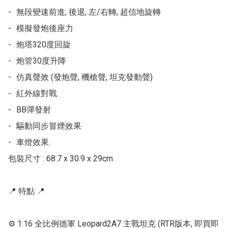
-	無段變速前進, 後退, 左/右轉, 超信地旋轉

-	模擬發炮後座力

-	炮塔320度回旋

-	炮管30度升降

-	仿真聲效 (發炮聲, 機槍聲, 坦克發動聲)

-	紅外線對戰

-	BB彈發射

-	驅動同步冒煙效果

-	車燈效果. 

包裝尺寸 : 68.7 x 30.9 x 29cm

📍 特點 📍

⚙ 1:16 全比例德軍 Leopard2A7 主戰坦克 (RTR版本, 即買即