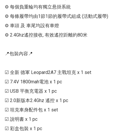
⚙ 每個負重輪均有獨立悬掛系統

⚙ 每條履帶均由1節1節的履帶式組成 (活動式履帶)

⚙ 車頭 及 車尾均設有車燈

⚙ 2.4Ghz遙控接收, 有效遙控距離約80米

📍包裝內容📍

☑ 全新 德軍 Leopard2A7 主戰坦克 x 1 set

☑ 7.4V 1800mah電池 x 1 pc

☑ USB 平衡充電器 x 1 pc

☑ 2.0新版本2.4Ghz 遙控 x 1 pc

☑ 坦克車身配件包 x 1 set

☑ 說明書 x 1 pc

☑ 彩盒包裝 x 1 pc
