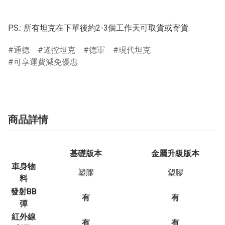
P.S.: 所有坦克在下單後約2-3個工作天可取貨或寄貨.
通德
遙控坦克
德軍
現代坦克
可享運費減免優惠
商品詳情
基礎版本
金屬升級版本
車身物
塑膠
塑膠
料
發射BB
有
有
彈
紅外線
有
有