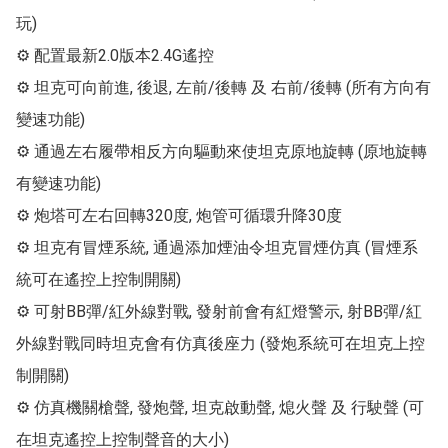
玩)

⚙ 配置最新2.0版本2.4G遙控

⚙ 坦克可向前進, 後退, 左前/後轉 及 右前/後轉 (所有方向有
變速功能)

⚙ 通過左右履帶相反方向驅動來使坦克原地旋轉 (原地旋轉
有變速功能)

⚙ 炮塔可左右回轉320度, 炮管可循環升降30度

⚙ 坦克有冒煙系統, 通過添加煙油令坦克冒煙仿真 (冒煙系
統可在遙控上控制開關)

⚙ 可射BB彈/紅外線對戰, 發射前會有紅燈警示, 射BB彈/紅
外線對戰同時坦克會有仿真後座力 (發炮系統可在坦克上控
制開關)

⚙ 仿真機關槍聲, 發炮聲, 坦克啟動聲, 熄火聲 及 行駛聲 (可
在坦克遙控上控制聲音的大小)
