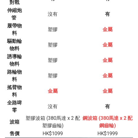
對戰
伸縮炮
沒有
有
管
履帶物
塑膠
金屬
料
驅動輪
塑膠
金屬
物料
誘導輪
塑膠
金屬
物料
路輪物
塑膠
金屬
料
搖臂物
金屬
金屬
料
全路啤
沒有
有
零
塑膠波箱 (380馬達 x 2 配
鋼波箱 (380馬達 x 2 配
波箱
塑膠齒輪)
鋼齒輪)
售價
HK$1099
HK$1999