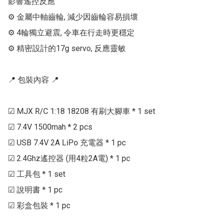
影響遙控反應

⚙ 金屬中軸齒輪, 減少因齒輪容易損壞

⚙ 4輪獨立避震, 令車在行走時更穩定

⚙ 精密設計的17g servo, 反應靈敏

📍 包裝內容 📍

☑ MJX R/C 1:18 18208 有刷大腳車 * 1 set

☑ 7.4V 1500mah * 2 pcs

☑ USB 7.4V 2A LiPo 充電器 * 1 pc

☑ 2.4Ghz遙控器 (用4粒2A電) * 1 pc

☑ 工具包 * 1 set

☑ 說明書 * 1 pc

☑ 彩盒包裝 * 1 pc