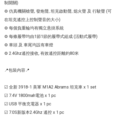
制開關)

⚙ 仿真機關槍聲, 發炮聲, 坦克啟動聲, 熄火聲 及 行駛聲 (可
在坦克遙控上控制聲音的大小)

⚙ 每個負重輪均有獨立悬掛系統

⚙ 每條履帶均由1節1節的履帶式組成 (活動式履帶)

⚙ 車頭 及 車尾均設有車燈

⚙ 2.4Ghz遙控接收, 有效遙控距離約80米

📍包裝內容📍

☑ 全新 3918-1 美軍 M1A2 Abrams 坦克車 x 1 set

☑ 7.4V 1800mah電池 x 1 pc

☑ USB 平衡充電器 x 1 pc

☑ 7.0S新版本2.4Ghz 遙控 x 1 pc
