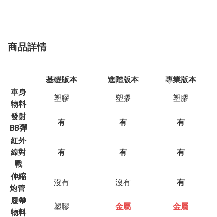
商品詳情
基礎版本
進階版本
專業版本
車身
塑膠
塑膠
塑膠
物料
發射
有
有
有
BB彈
紅外
線對
有
有
有
戰
伸縮
沒有
沒有
有
炮管
履帶
塑膠
金屬
金屬
物料