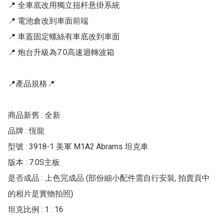
📍 全車底改用獨立扭杆悬掛系統

📍 電池倉改到車面前端

📍 車蓋固定螺絲有車底改到車面

📍 炮台升級為7.0高速迴轉波箱

📍產品規格📍

商品新舊 : 全新

品牌 : 恆龍

型號 : 3918-1 美軍 M1A2 Abrams 坦克車

版本 : 7.0S主板

是否成品 : 上色完成品 (部份細小配件需自行安裝, 拍賣頁中
的相片是實物拍照)

坦克比例 : 1 : 16
