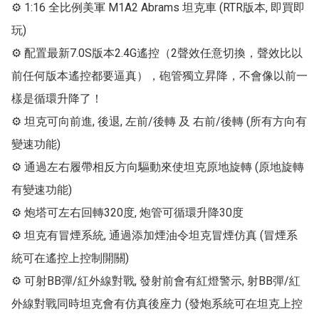
⚙ 1:16 全比例美軍 M1A2 Abrams 坦克車 (RTR版本, 即買即
玩)

⚙ 配置最新7.0S版本2.4G遙控（2聲效任意切換，聲效比以
前任何版本遙控都要逼真），砲管獨立昇降，不會像以前一
樣是循環升降了！

⚙ 坦克可向前進, 後退, 左前/後轉 及 右前/後轉 (所有方向有
變速功能)

⚙ 通過左右履帶相反方向驅動來使坦克原地旋轉 (原地旋轉
有變速功能)

⚙ 炮塔可左右回轉320度, 炮管可循環升降30度

⚙ 坦克有冒煙系統, 通過添加煙油令坦克冒煙仿真 (冒煙系
統可在遙控上控制開關)

⚙ 可射BB彈/紅外線對戰, 發射前會有紅燈警示, 射BB彈/紅
外線對戰同時坦克會有仿真後座力 (發炮系統可在坦克上控