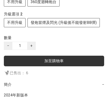
不用升級
360度迴轉炮台
升級選項 2
不用升級
發炮冒煙及閃光 (升級後不能發射BB彈)
數量
−
+
加至購物車
已售出： 6
簡介
−
2024年新版本
