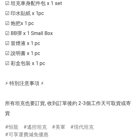
☑ 坦克車身配件包 x 1 set

☑ 印水貼紙 x 1pc

☑ 炮把x 1 pc

☑ BB彈 x 1 Small Box

☑ 冒煙液 x 1 pc

☑ 說明書 x 1 pc

☑ 彩盒包裝 x 1 pc

⚡ 特別注意事項 ⚡

所有坦克也要訂貨, 收到訂單後約 2-3個工作天可取貨或寄
恒龍
遙控坦克
美軍
現代坦克
可享運費減免優惠