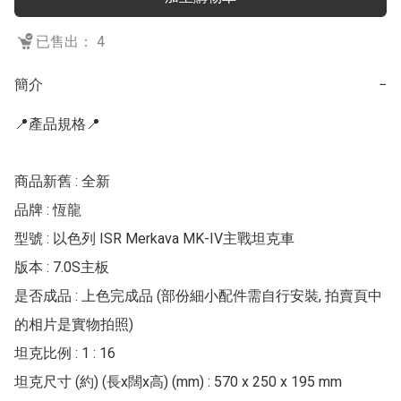
已售出： 4
簡介
−
📍產品規格📍

商品新舊 : 全新

品牌 : 恆龍

型號 : 以色列 ISR Merkava MK-IV主戰坦克車

版本 : 7.0S主板

是否成品 : 上色完成品 (部份細小配件需自行安裝, 拍賣頁中
的相片是實物拍照)

坦克比例 : 1 : 16

坦克尺寸 (約) (長x闊x高) (mm) : 570 x 250 x 195 mm
