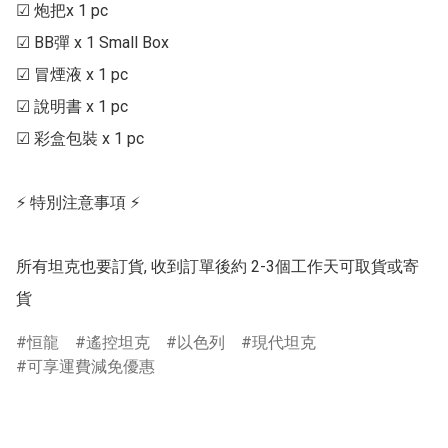
☑ 炮把x 1 pc

☑ BB彈 x 1 Small Box

☑ 冒煙液 x 1 pc

☑ 說明書 x 1 pc

☑ 彩盒包裝 x 1 pc

⚡ 特別注意事項 ⚡

所有坦克也要訂貨, 收到訂單後約 2-3個工作天可取貨或寄
貨
恒龍
遙控坦克
以色列
現代坦克
可享運費減免優惠