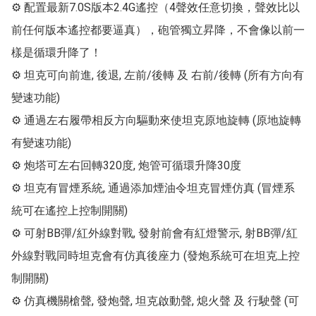
⚙ 配置最新7.0S版本2.4G遙控（4聲效任意切換，聲效比以
前任何版本遙控都要逼真），砲管獨立昇降，不會像以前一
樣是循環升降了！

⚙ 坦克可向前進, 後退, 左前/後轉 及 右前/後轉 (所有方向有
變速功能)

⚙ 通過左右履帶相反方向驅動來使坦克原地旋轉 (原地旋轉
有變速功能)

⚙ 炮塔可左右回轉320度, 炮管可循環升降30度

⚙ 坦克有冒煙系統, 通過添加煙油令坦克冒煙仿真 (冒煙系
統可在遙控上控制開關)

⚙ 可射BB彈/紅外線對戰, 發射前會有紅燈警示, 射BB彈/紅
外線對戰同時坦克會有仿真後座力 (發炮系統可在坦克上控
制開關)

⚙ 仿真機關槍聲, 發炮聲, 坦克啟動聲, 熄火聲 及 行駛聲 (可