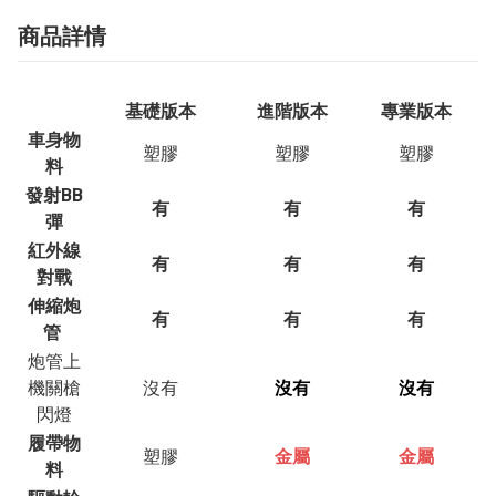
商品詳情
基礎版本
進階版本
專業版本
車身物
塑膠
塑膠
塑膠
料
發射BB
有
有
有
彈
紅外線
有
有
有
對戰
伸縮炮
有
有
有
管
炮管上
機關槍
沒有
沒有
沒有
閃燈
履帶物
塑膠
金屬
金屬
料