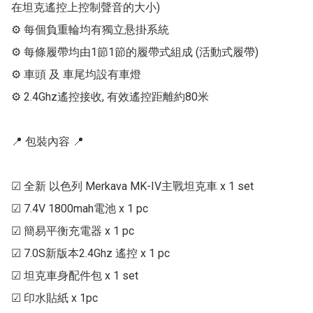
在坦克遙控上控制聲音的大小)

⚙ 每個負重輪均有獨立悬掛系統

⚙ 每條履帶均由1節1節的履帶式組成 (活動式履帶)

⚙ 車頭 及 車尾均設有車燈

⚙ 2.4Ghz遙控接收, 有效遙控距離約80米

📍 包裝內容 📍

☑ 全新 以色列 Merkava MK-IV主戰坦克車 x 1 set

☑ 7.4V 1800mah電池 x 1 pc

☑ 簡易平衡充電器 x 1 pc

☑ 7.0S新版本2.4Ghz 遙控 x 1 pc

☑ 坦克車身配件包 x 1 set

☑ 印水貼紙 x 1pc
