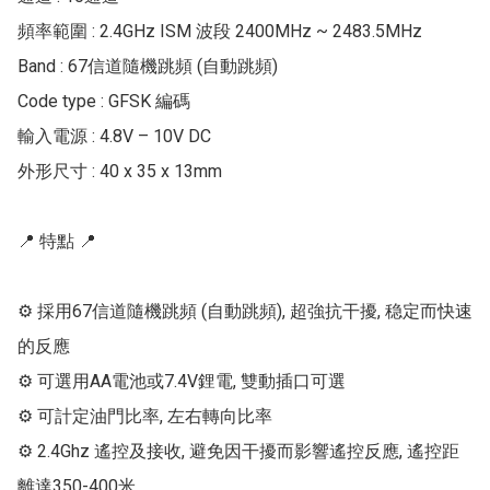
頻率範圍 : 2.4GHz ISM 波段 2400MHz ~ 2483.5MHz

Band : 67信道隨機跳頻 (自動跳頻)

Code type : GFSK 編碼

輸入電源 : 4.8V – 10V DC

外形尺寸 : 40 x 35 x 13mm

📍 特點 📍

⚙ 採用67信道隨機跳頻 (自動跳頻), 超強抗干擾, 稳定而快速
的反應

⚙ 可選用AA電池或7.4V鋰電, 雙動插口可選

⚙ 可計定油門比率, 左右轉向比率

⚙ 2.4Ghz 遙控及接收, 避免因干擾而影響遙控反應, 遙控距
離達350-400米
