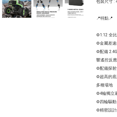
包裝尺寸 : 415
📍特點📍

⚙1:12 
⚙金屬差速
⚙配備 2.
響遙控反應

⚙配備探射燈
⚙超高的底
多種場地

⚙4輪獨立
⚙四輪驅動

⚙精密設計的s