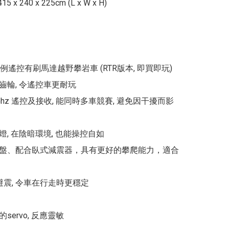
 x 240 x 225cm (L x W x H)

全比例遙控有刷馬達越野攀岩車 (RTR版本, 即買即玩)

齒輪, 令遙控車更耐玩

4Ghz 遙控及接收, 能同時多車競賽, 避免因干擾而影
, 在陰暗環境, 也能操控自如

盤、配合臥式減震器，具有更好的攀爬能力，適合
避震, 令車在行走時更穩定

ervo, 反應靈敏
