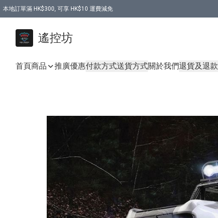
本地訂單滿 HK$300, 可享 HK$10 運費減免
購買 7.6V 6500mah 70C 電池 送 7.6V USB充電器
遙控坊
首頁
商品
推廣優惠
付款方式
送貨方式
關於我們
退貨及退款