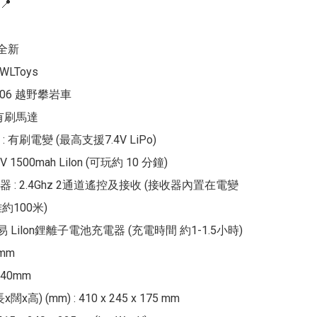


全新

WLToys

4006 越野攀岩車

0有刷馬達

 有刷電變 (最高支援7.4V LiPo)

V 1500mah Lilon (可玩約 10 分鐘)

 : 2.4Ghz 2通道遙控及接收 (接收器內置在電變
100米)

易 Lilon鋰離子電池充電器 (充電時間 約1-1.5小時)

m

0mm

x闊x高) (mm) : 410 x 245 x 175 mm
