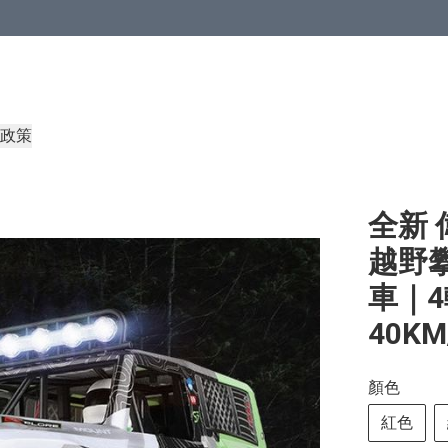
政策
全新 偉
越野攀
車｜
40KM
顏色
紅色