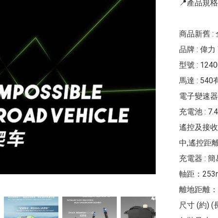
📍產品規格
商品新舊 : 
品牌 : 偉力 
型號 : 12
馬達 : 54
電子變速器 :
充電池 : 7.4
遙控及接收器
中,遙控距離約
充電器 : 簡
軸距：253m
離地距離：4
尺寸 (約) (長