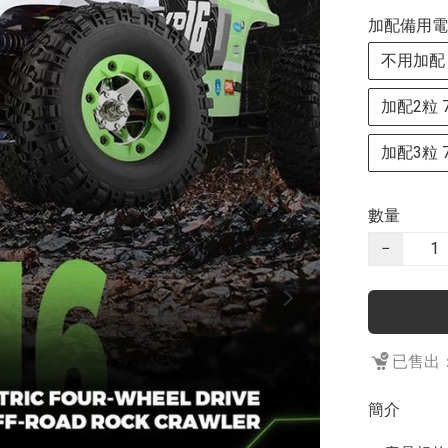
加配備用電
不用加配
加配2粒 7.
加配3粒 7.
數量
−
已售出：
簡介