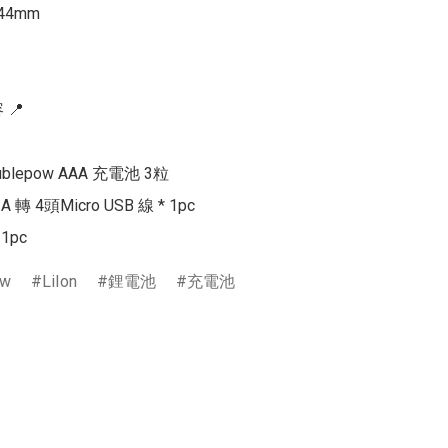
44mm

📍

blepow AAA 充電池 3粒

A 轉 4頭Micro USB 線 * 1pc

1pc
ow
LiIon
鋰電池
充電池