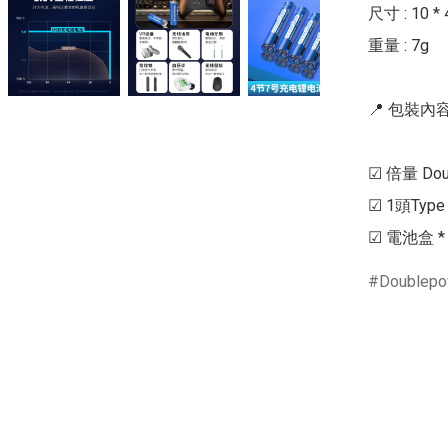
尺寸 : 10 * 
重量 : 7g

📍 包裝內容 
☑ 倍量 Dou
☑ 1頭Type 
☑ 電池盒 * 
Doublep