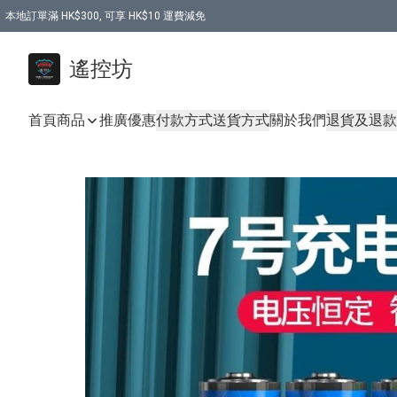
本地訂單滿 HK$300, 可享 HK$10 運費減免
購買 7.6V 6500mah 70C 電池 送 7.6V USB充電器
遙控坊
首頁
商品
推廣優惠
付款方式
送貨方式
關於我們
退貨及退款