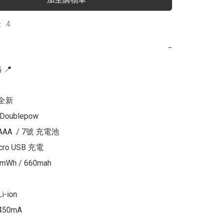
 4
−
📍

全新

oublepow

AA  / 7號 充電池

cro USB 充電

mWh / 660mah

-ion

50mA
