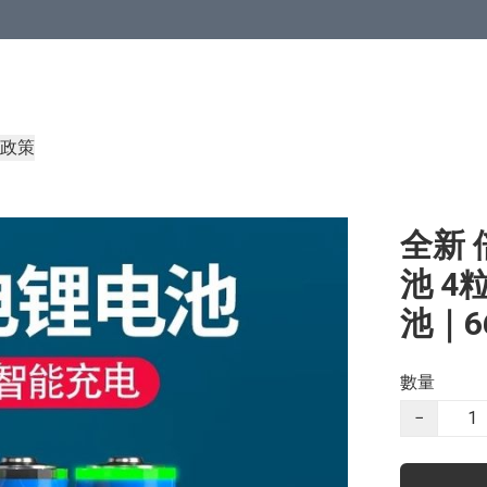
政策
全新 倍
池 4
池｜6
數量
−