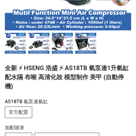
全新 ⚡ HSENG 浩盛 ⚡ AS18TB 氣泵連1升氣缸
配水隔 布喉 高清化妝 模型制作 美甲 (自動停
機)
AS18TB 氣泵連氣缸
官方配置
加配噴筆