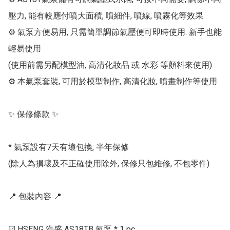
壓力, 能有較應付噴大面積, 噴細件, 噴線, 噴霧化等效果

⚙ 氣泵方便易用, 只需簡單調節氣壓便可即時使用. 新手也能
輕易使用

(使用前需另配模型油, 高清化妝品 或 水彩 等顏料來使用)

⚙ 本氣泵套裝, 可用於模型制作, 高清化妝, 噴畫制作等使用

✨ 保修條款 ✨

* 氣泵設有7天有壞包換, 半年保修

(除人為損壞及不正確使用除外, 保修只包維修, 不包零件)

📍 包裝內容 📍

☑ HSENG 浩盛 AS18TB 氣泵 * 1 pc
