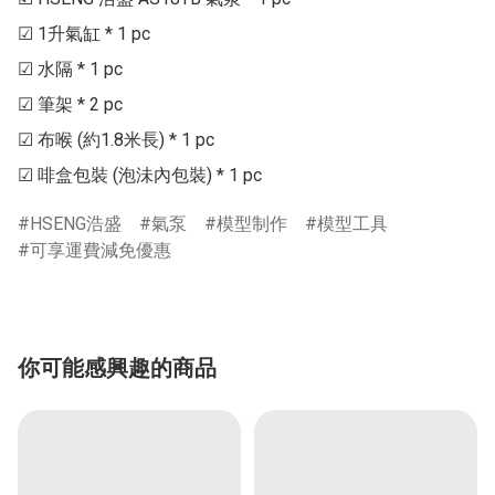
☑ 1升氣缸 * 1 pc

☑ 水隔 * 1 pc

☑ 筆架 * 2 pc

☑ 布喉 (約1.8米長) * 1 pc

☑ 啡盒包裝 (泡沬內包裝) * 1 pc
HSENG浩盛
氣泵
模型制作
模型工具
可享運費減免優惠
你可能感興趣的商品