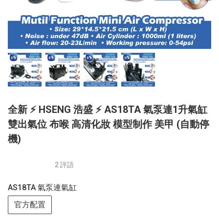
全新 ⚡ HSENG 浩盛 ⚡ AS18TA 氣泵連1升氣缸
雙出氣位 布喉 高清化妝 模型制作 美甲 (自動停
機)
2 評語
AS18TA 氣泵連氣缸
官方配置