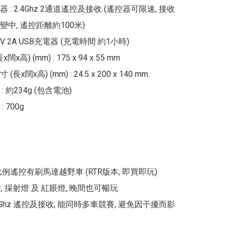
 : 2.4Ghz 2通道遙控及接收 (遙控器可限速, 接收
中, 遙控距離約100米)

.4V 2A USB充電器 (充電時間 約1小時)

x闊x高) (mm) : 175 x 94 x 55 mm

x闊x高) (mm) : 24.5 x 200 x 140 mm

 約234g (包含電池)

700g

 全比例遙控有刷馬達越野車 (RTR版本, 即買即玩)

, 採射燈 及 紅眼燈, 晚間也可暢玩

.4Ghz 遙控及接收, 能同時多車競賽, 避免因干擾而影