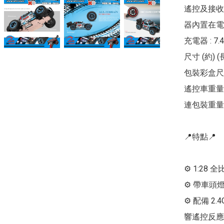
遙控及接收器
器內置在電變
充電器 : 7
尺寸 (約) (長
包裝彩盒尺寸 (長
遙控車重量 :
連包裝重量 : 
📍特點📍

⚙ 1:28
⚙ 帶車頭燈
⚙ 配備 2
響遙控反應
