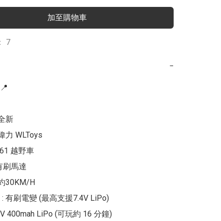
加至購物車
 7
−


全新

力 WLToys

161 越野車

0有刷馬達

約30KM/H

 有刷電變 (最高支援7.4V LiPo)

V 400mah LiPo (可玩約 16 分鐘)
