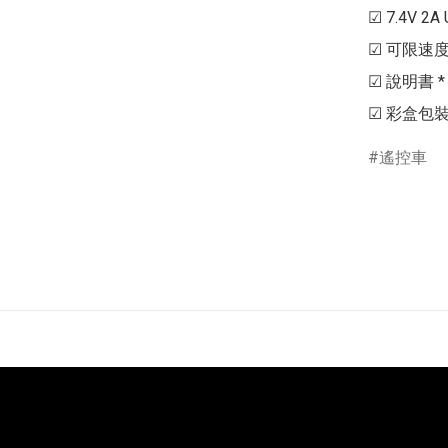
☑ 7.4V 2A
☑ 可限速度 2
☑ 說明書 * 1
遙控車