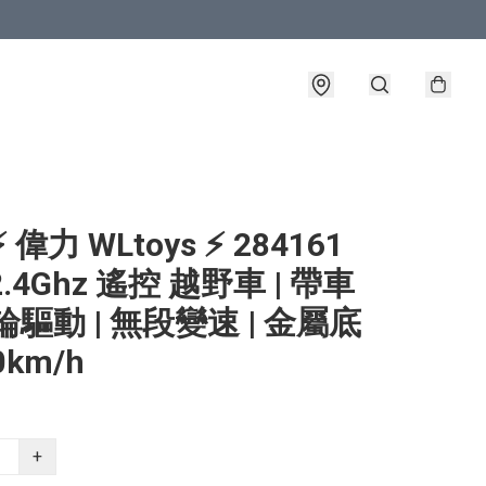
 偉力 WLtoys ⚡ 284161
 2.4Ghz 遙控 越野車 | 帶車
4輪驅動 | 無段變速 | 金屬底
0km/h
+