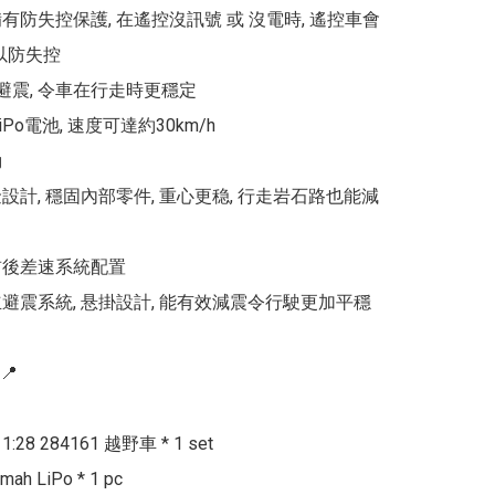
有防失控保護, 在遙控沒訊號 或 沒電時, 遙控車會
以防失控

避震, 令車在行走時更穩定

LiPo電池, 速度可達約30km/h



設計, 穩固內部零件, 重心更稳, 行走岩石路也能減
前後差速系統配置

立避震系統, 悬掛設計, 能有效減震令行駛更加平穩



28 284161 越野車 * 1 set

mah LiPo * 1 pc
