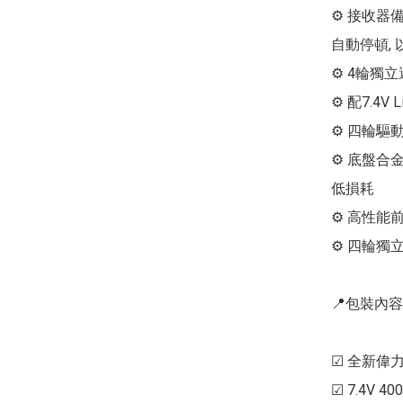
⚙ 接收器備
自動停頓, 
⚙ 4輪獨立
⚙ 配7.4V 
⚙ 四輪驅動
⚙ 底盤合金
低損耗

⚙ 高性能
⚙ 四輪獨
📍包裝內容
☑ 全新偉力1:
☑ 7.4V 400