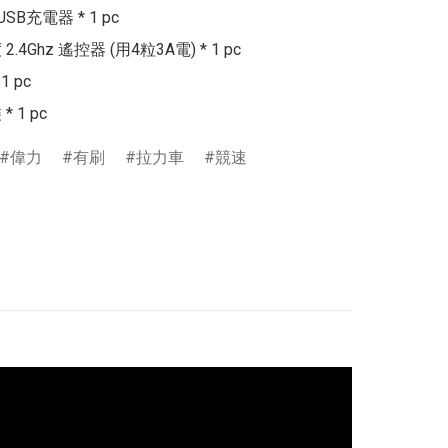
 USB充電器 * 1 pc

.4Ghz 遙控器 (用4粒3A電) * 1 pc

 pc

偉力
有刷
拉力車
競速