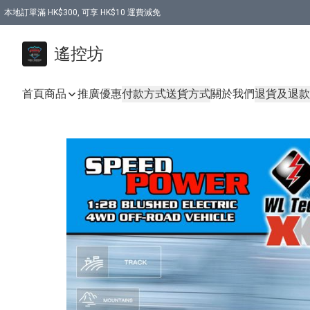
本地訂單滿 HK$300, 可享 HK$10 運費減免
購買 7.6V 6500mah 70C 電池 送 7.6V USB充電器
遙控坊
首頁
商品
推廣優惠
付款方式
送貨方式
關於我們
退貨及退款