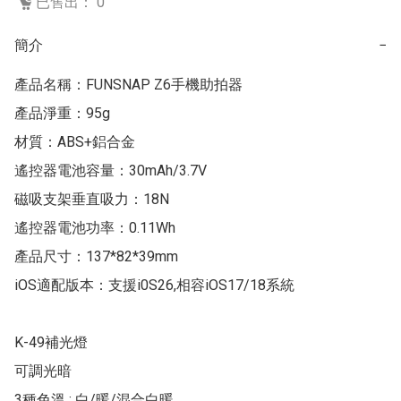
已售出： 0
簡介
−
產品名稱：FUNSNAP Z6手機助拍器

產品淨重：95g

材質：ABS+鋁合金

遙控器電池容量：30mAh/3.7V

磁吸支架垂直吸力：18N

遙控器電池功率：0.11Wh

產品尺寸：137*82*39mm

iOS適配版本：支援i0S26,相容iOS17/18系統

K-49補光燈

可調光暗

3種色溫 : 白/暖/混合白暖
