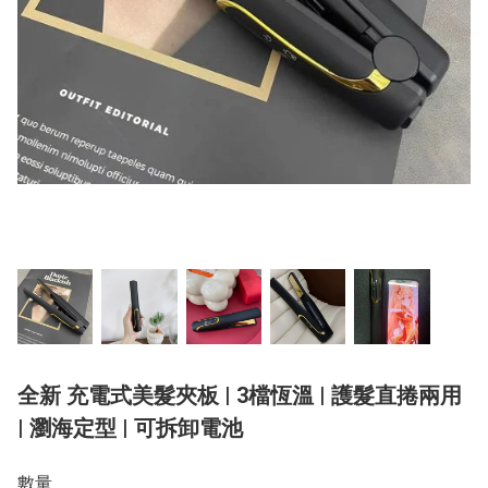
全新 充電式美髮夾板 | 3檔恆溫 | 護髮直捲兩用
| 瀏海定型 | 可拆卸電池
數量