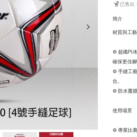
已售出：
簡介
材質與工藝

⚙️ 超纖P
確保更佳腳
⚙️ 手縫
合。

⚙️ 防水
使用場景

⚙️ 專業比