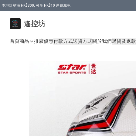
本地訂單滿 HK$300, 可享 HK$10 運費減免
購買 7.6V 6500mah 70C 電池 送 7.6V USB充電器
遙控坊
首頁
商品
推廣優惠
付款方式
送貨方式
關於我們
退貨及退款