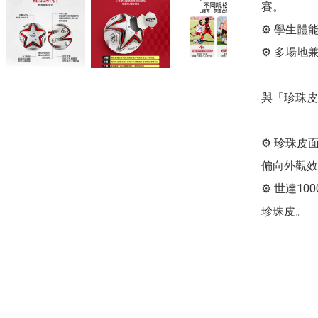
賽。

⚙️ 學生
⚙️ 多場
與「珍珠皮
⚙️ 珍珠
偏向外觀效
⚙️ 世達
珍珠皮。