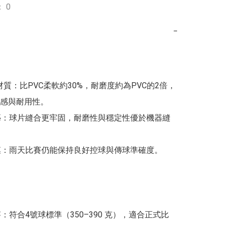
 0
−
U材質：比PVC柔軟約30%，耐磨度約為PVC的2倍，
感與耐用性。

工藝：球片縫合更牢固，耐磨性與穩定性優於機器縫
覆膜：雨天比賽仍能保持良好控球與傳球準確度。

賽：符合4號球標準（350–390 克），適合正式比