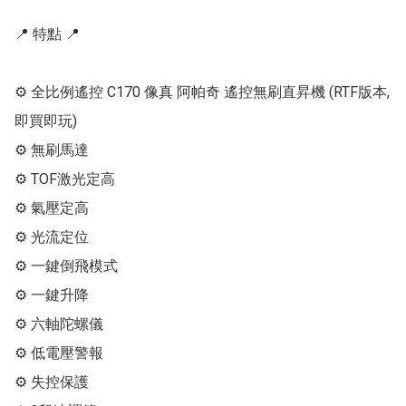
📍 特點 📍

⚙ 全比例遙控 C170 像真 阿帕奇 遙控無刷直昇機 (RTF版本, 
即買即玩)

⚙ 無刷馬達

⚙ TOF激光定高

⚙ 氣壓定高

⚙ 光流定位

⚙ 一鍵倒飛模式

⚙ 一鍵升降

⚙ 六軸陀螺儀

⚙ 低電壓警報

⚙ 失控保護
