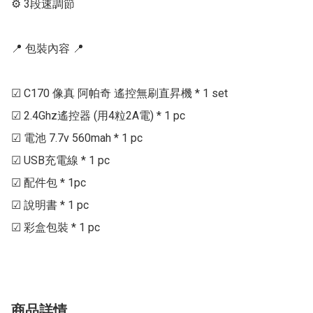
⚙ 3段速調節

📍 包裝內容 📍

☑ C170 像真 阿帕奇 遙控無刷直昇機 * 1 set

☑ 2.4Ghz遙控器 (用4粒2A電) * 1 pc

☑ 電池 7.7v 560mah * 1 pc

☑ USB充電線 * 1 pc

☑ 配件包 * 1pc

☑ 說明書 * 1 pc

商品詳情