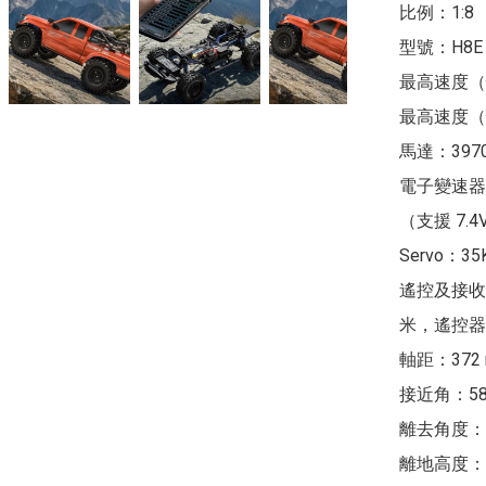
比例：1:8

型號：H8E
最高速度（慢檔）
最高速度（快檔）
馬達：3970
電子變速器：
（支援 7.4V–
Servo：35
遙控及接收器
米，遙控器
軸距：372 
接近角：58°
離去角度：3
離地高度：8