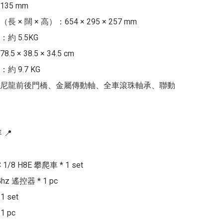
5 mm

× 闊 × 高）：654 × 295 × 257 mm

 5.5KG

 × 38.5 × 34.5 cm

 9.7 KG

尼龍前後門橋、金屬傳動軸、全車滾珠軸承、聯動
📍

 1/8 H8E 攀爬車 * 1 set

Ghz 遙控器 * 1 pc

 set

 pc
