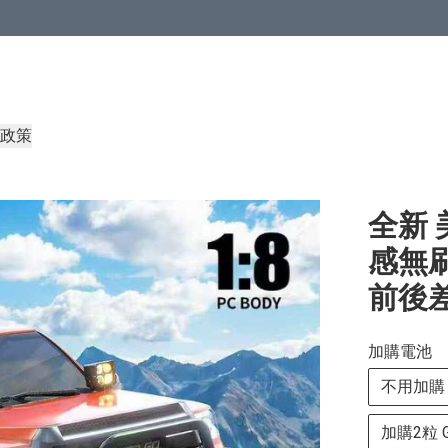
政策
全新 美
感無刷
前後差
加購電池
不用加購
加購2粒 GN