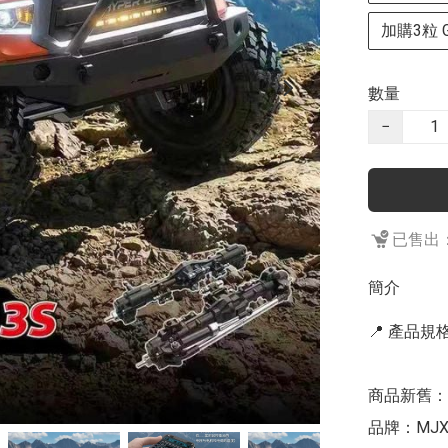
加購3粒 GN
數量
−
已售出：
簡介
📍 產品規格 
商品新舊：
品牌：MJX 