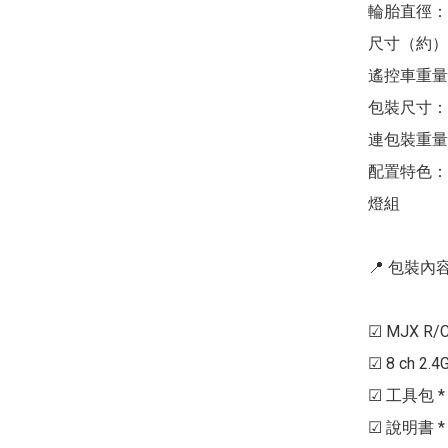
輪胎直徑：13
尺寸（約）（長 
遙控車重量：約
包裝尺寸：78.5
連包裝重量：約
配置特色：
燈組

📍 包裝內容 
☑ MJX R/C
☑ 8 ch 2.4
☑ 工具包 * 1
☑ 說明書 * 1