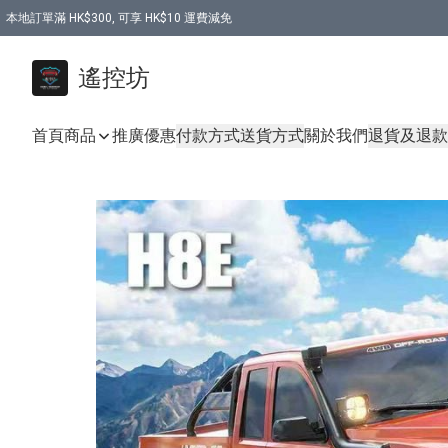
本地訂單滿 HK$300, 可享 HK$10 運費減免
購買 7.6V 6500mah 70C 電池 送 7.6V USB充電器
遙控坊
首頁
商品
推廣優惠
付款方式
送貨方式
關於我們
退貨及退款