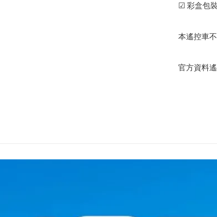
☑ 彩盒包裝 *
本遙控車不
官方資料遙