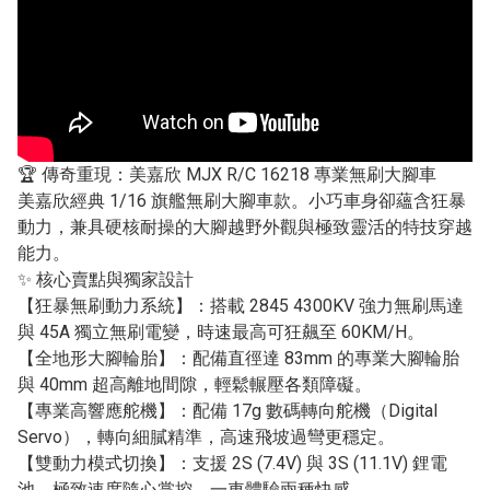
🏆 傳奇重現：美嘉欣 MJX R/C 16218 專業無刷大腳車
美嘉欣經典 1/16 旗艦無刷大腳車款。小巧車身卻蘊含狂暴
動力，兼具硬核耐操的大腳越野外觀與極致靈活的特技穿越
能力。
✨ 核心賣點與獨家設計
【狂暴無刷動力系統】：搭載 2845 4300KV 強力無刷馬達
與 45A 獨立無刷電變，時速最高可狂飆至 60KM/H。
【全地形大腳輪胎】：配備直徑達 83mm 的專業大腳輪胎
與 40mm 超高離地間隙，輕鬆輾壓各類障礙。
【專業高響應舵機】：配備 17g 數碼轉向舵機（Digital
Servo），轉向細膩精準，高速飛坡過彎更穩定。
【雙動力模式切換】：支援 2S (7.4V) 與 3S (11.1V) 鋰電
池，極致速度隨心掌控，一車體驗兩種快感。