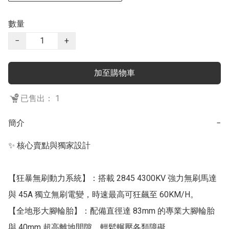
數量
−
+
加至購物車
已售出： 1
簡介
−
✨ 核心賣點與獨家設計

【狂暴無刷動力系統】：搭載 2845 4300KV 強力無刷馬達
與 45A 獨立無刷電變，時速最高可狂飆至 60KM/H。

【全地形大腳輪胎】：配備直徑達 83mm 的專業大腳輪胎
與 40mm 超高離地間隙，輕鬆輾壓各類障礙。
