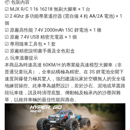
📦 包裝內容
☑ MJX R/C 1:16 16218 無刷大腳車 × 1 台
☑ 2.4Ghz 多功能專業遙控器 (需自備 4 粒 AA/2A 電池) × 1
個
☑ 原廠高性能 7.4V 2000mAh 15C 鋰電池 × 1 條
☑ 原廠 7.4V USB 精密充電器 × 1 個
☑ 專用隨車工具包 × 1 套
☑ 原廠精密說明書手冊及全色彩盒
⚠️ 玩車溫馨提示
本商品為時速高達 60KM/H 的專業級高速模型大腳車（非
普通兒童玩具），全車結構極為精密。在 3S 鋰電池全開下
速度與爆發力極其驚人，強烈建議玩家於空曠無人的安全場
地練習操控。此車專為越野設計，若於沙石、泥地或草叢路
段玩車後，請及時清理底盤、傳動軸及軸承內的沙塵與雜
草，以維持車輛的最佳性能與壽命。