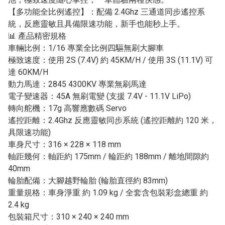
【多功能全比例遙控】：配備 2.4Ghz 三通道同步遙控系
統，反應靈敏且具備限速功能，新手也能秒上手。
📊 產品精密規格
車輛比例：1/16 專業全比例四驅無刷大腳車
極致速度：使用 2S (7.4V) 約 45KM/H / 使用 3S (11.1V) 可
達 60KM/H
動力馬達：2845 4300KV 專業無刷馬達
電子變速器：45A 無刷電變 (支援 7.4V - 11.1V LiPo)
轉向舵機：17g 高響應數碼 Servo
遙控距離：2.4Ghz 反應靈敏同步系統 (遙控距離約 120 米，
具限速功能)
車身尺寸：316 × 228 × 118 mm
軸距幾何：軸距約 175mm / 輪距約 188mm / 離地間隙約
40mm
輪胎配備：大腳越野輪胎 (輪胎直徑約 83mm)
重量規格：車身淨重 約 1.09 kg / 全套含包裝彩盒總重 約
2.4 kg
包裝箱尺寸：310 × 240 × 240 mm