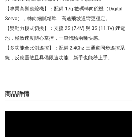
【專業高響應舵機】：配備 17g 數碼轉向舵機（Digital 
Servo），轉向細膩精準，高速飛坡過彎更穩定。

【雙動力模式切換】：支援 2S (7.4V) 與 3S (11.1V) 鋰電
池，極致速度隨心掌控，一車體驗兩種快感。

【多功能全比例遙控】：配備 2.4Ghz 三通道同步遙控系
統，反應靈敏且具備限速功能，新手也能秒上手。
商品詳情